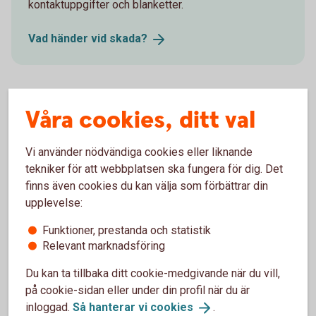
kontaktuppgifter och blanketter.
Vad händer vid
skada?
Försäkringsgivare
Våra cookies, ditt val
Folksam ömsesidig sakförsäkring
Vi använder nödvändiga cookies eller liknande
tekniker för att webbplatsen ska fungera för dig. Det
finns även cookies du kan välja som förbättrar din
upplevelse:
Välj innehåll i pensionsplanen
Funktioner, prestanda och statistik
Relevant marknadsföring
Pensionssparande
Du kan ta tillbaka ditt cookie-medgivande när du vill,
på cookie-sidan eller under din profil när du är
inloggad.
Så hanterar vi
cookies
.
Sjukförsäkring företag