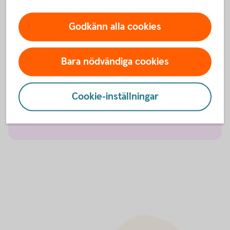
Olycksfallsförsäkring
Godkänn alla cookies
Tjänstegrupplivförsäkring TGL
Bara nödvändiga cookies
Vårdförsäkring företag
Cookie-inställningar
Individuell livförsäkring