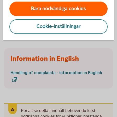
ärendet att skickas till Allmänna
reklamationsnämnden för beslut. Mer information
Bara nödvändiga cookies
om tvistlösning online finns på
konsumenteuropa.se.
Cookie-inställningar
Information in English
Handling of complaints - information in English
För att se detta innehåll behöver du först
godkänna cookies för Funktioner, prestanda