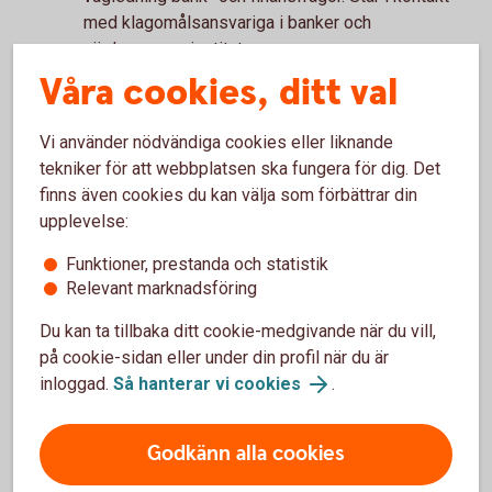
med klagomålsansvariga i banker och
värdepappersinstitut.
Våra cookies, ditt val
Allmän domstol
Ett ärende kan alltid hänskjutas till rättslig prövning
Vi använder nödvändiga cookies eller liknande
vid allmän domstol.
tekniker för att webbplatsen ska fungera för dig. Det
domstol.se
finns även cookies du kan välja som förbättrar din
Särskild information om avtal som du som
upplevelse:
konsument ingått med banken via
Funktioner, prestanda och statistik
Internetbanken eller appen för privatpersoner
Relevant marknadsföring
Om du har ingått ett avtal med banken via
internetbanken eller appen för privatpersoner och
Du kan ta tillbaka ditt cookie-medgivande när du vill,
det har uppstått en tvist - som du inte har kunnat
på cookie-sidan eller under din profil när du är
lösa med banken - har du rätt att använda
inloggad.
Så hanterar vi cookies
.
EU:s onlineplattform för tvistlösning.
Även om du använder onlineplattformen när det
Godkänn alla cookies
gäller klagomål/tvister med banken kommer