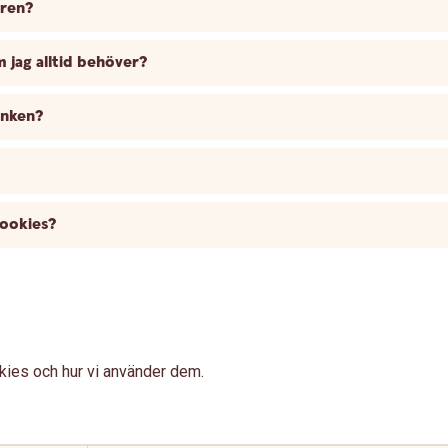
aren?
 jag alltid behöver?
anken?
cookies?
okies och hur vi använder dem.