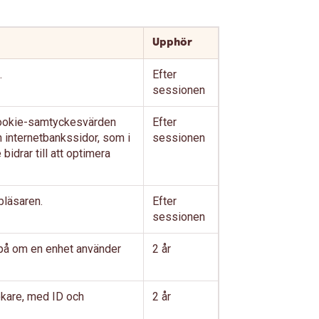
Upphör
.
Efter
sessionen
cookie-samtyckesvärden
Efter
 internetbankssidor, som i
sessionen
idrar till att optimera
bläsaren.
Efter
sessionen
 på om en enhet använder
2 år
ökare, med ID och
2 år