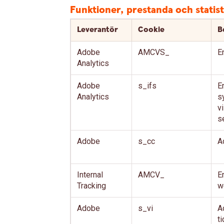
Funktioner, prestanda och statist
Leverantör
Cookie
B
Adobe
AMCVS_
E
Analytics
Adobe
s_ifs
E
Analytics
s
v
s
Adobe
s_cc
A
Internal
AMCV_
E
Tracking
w
Adobe
s_vi
A
t