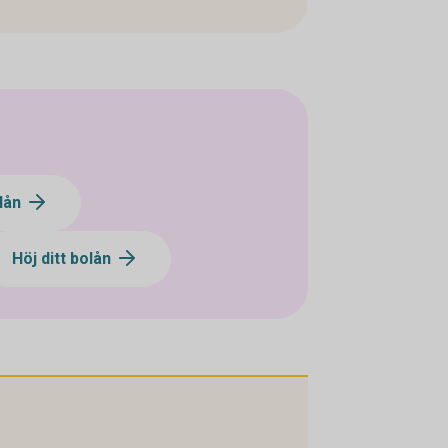
olån
Höj ditt bolån