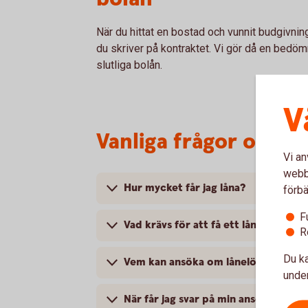
När du hittat en bostad och vunnit budgivni
du skriver på kontraktet. Vi gör då en bedöm
slutliga bolån.
V
Vanliga frågor om lå
Vi an
webbp
Hur mycket får jag låna?
förbä
F
Vad krävs för att få ett lånelöfte?
R
Du ka
Vem kan ansöka om lånelöfte?
under
När får jag svar på min ansökan om l