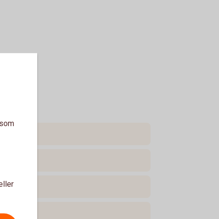
a som
eller