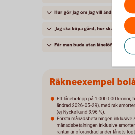
Hur gör jag om jag vill ändra mitt lå
Jag ska köpa gård, hur skaffar jag o
Får man buda utan lånelöfte?
Räkneexempel bol
Ett lånebelopp på 1 000 000 kronor, ti
ändrad 2026-05-29), med rak amorterin
(ej Nyckelkund 3,96 %).
Första månadsbetalningen inklusive a
månadsbetalningen inklusive amorterin
räntan är oförändrad under lånets löpt