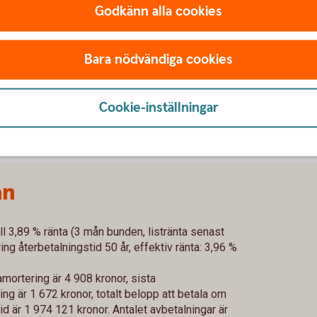
Godkänn alla cookies
nelöfte?
Bara nödvändiga cookies
m lånelöfte?
Cookie-inställningar
ån
ll 3,89 % ränta (3 mån bunden, listränta senast
g återbetalningstid 50 år, effektiv ränta: 3,96 %
mortering är 4 908 kronor, sista
g är 1 672 kronor, totalt belopp att betala om
id är 1 974 121 kronor. Antalet avbetalningar är