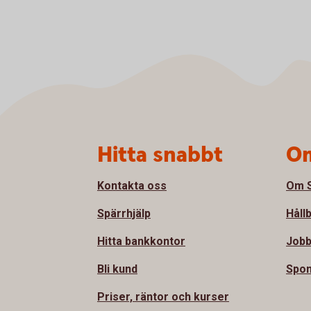
Sidfot
Hitta snabbt
Om
Kontakta oss
Om S
Spärrhjälp
Håll
Hitta bankkontor
Jobb
Bli kund
Spon
Priser, räntor och kurser