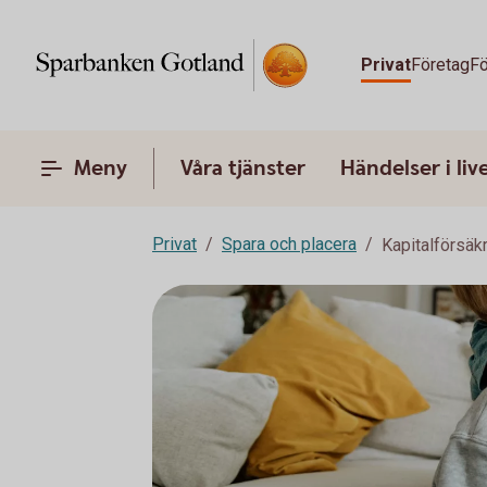
Privat
Företag
Fö
Meny
Våra tjänster
Händelser i liv
Privat
Spara och placera
Kapitalförsäk