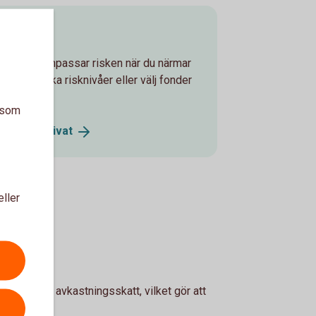
onen
ljer som anpassar risken när du närmar
lan tre olika risknivåer eller välj fonder
a som
onsspar
Privat
eller
man en årlig avkastningsskatt, vilket gör att
vid uttag.