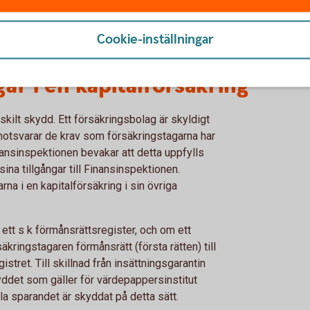
Avkastningsskatt
Cookie-inställningar
ar i en kapitalförsäkring
rskilt skydd. Ett försäkringsbolag är skyldigt
ut motsvarar de krav som försäkringstagarna har
ansinspektionen bevakar att detta uppfylls
na tillgångar till Finansinspektionen.
rna i en kapitalförsäkring i sin övriga
, ett s k förmånsrättsregister, och om ett
äkringstagaren förmånsrätt (första rätten) till
istret. Till skillnad från insättningsgarantin
ddet som gäller för värdepappersinstitut
a sparandet är skyddat på detta sätt.