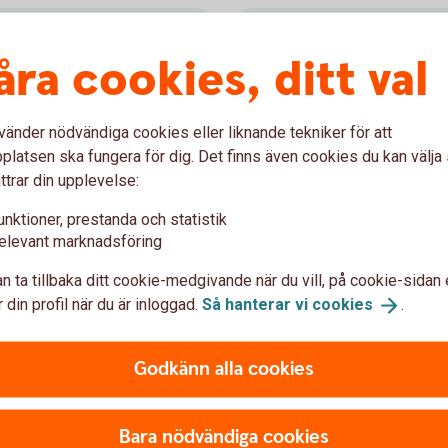
Spara till pensi
åra cookies, ditt val
vill vara aktiv i ditt
Spara bekvämt i fondportfö
dig pensionsåldern. Välj mel
vänder nödvändiga cookies eller liknande tekniker för att
själv.
latsen ska fungera för dig. Det finns även cookies du kan välj
ttrar din upplevelse:
Kapitalförsäkring Pensi
unktioner, prestanda och statistik
elevant marknadsföring
n ta tillbaka ditt cookie-medgivande när du vill, på cookie-sidan 
 din profil när du är inloggad.
Så hanterar vi
cookies
.
äkringar
Avkastningsskatt
Godkänn alla cookies
 (okänt pris). Kursen sätts
I en kapitalförsäkring betalar 
Bara nödvändiga cookies
den.
pengarna är skattade och klara 