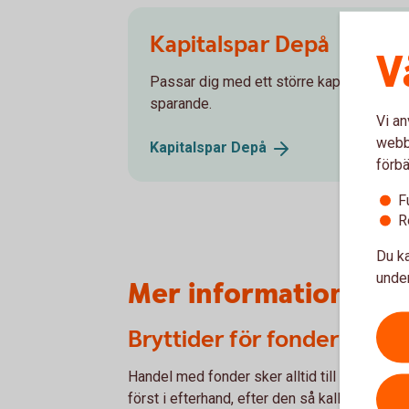
Kapitalspar Depå
V
Passar dig med ett större kapital och som 
sparande.
Vi an
webbp
Kapitalspar
Depå
förbä
F
R
Du ka
under
Mer information
Bryttider för fonder i förs
Handel med fonder sker alltid till okänd kurs
först i efterhand, efter den så kallade brytti