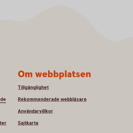
Om webbplatsen
Tillgänglighet
nde
Rekommenderade webbläsare
Användarvillkor
ter
Sajtkarta