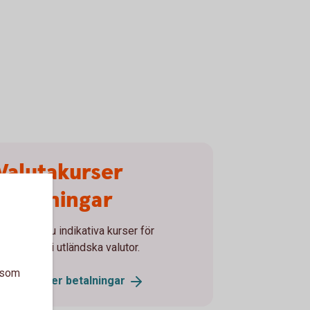
Valutakurser
betalningar
är finner du indikativa kurser för
etalningar i utländska valutor.
a som
Valutakurser
betalningar