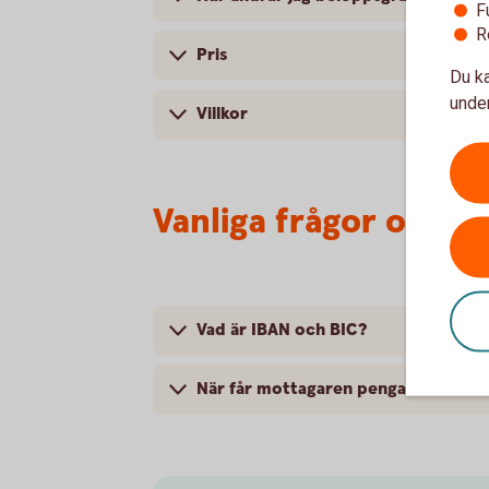
F
R
Pris
Du ka
under
Villkor
Vanliga frågor och s
Vad är IBAN och BIC?
När får mottagaren pengarna?