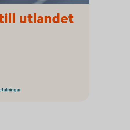
ill utlandet
etalningar