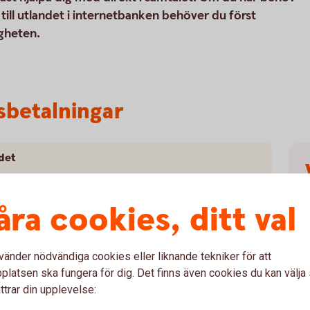
ill utlandet i internetbanken behöver du först
igheten.
dsbetalningar
ndet
åra cookies, ditt val
H
b
vänder nödvändiga cookies eller liknande tekniker för att
latsen ska fungera för dig. Det finns även cookies du kan välj
ttrar din upplevelse: