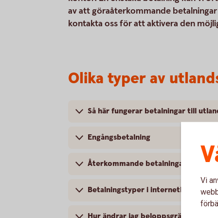
av att göraåterkommande betalningar t
kontakta oss för att aktivera den möjl
Olika typer av utlan
Så här fungerar betalningar till utla
Engångsbetalning
V
Återkommande betalningar
Vi an
Betalningstyper i internetbanken
webbp
förbä
Hur ändrar jag beloppsgräns?