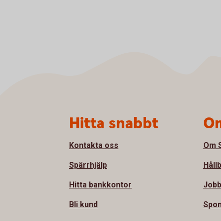
Sidfot
Hitta snabbt
Om
Kontakta oss
Om S
Spärrhjälp
Håll
Hitta bankkontor
Jobb
Bli kund
Spon