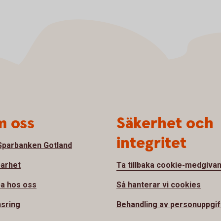
 oss
Säkerhet och
integritet
parbanken Gotland
barhet
Ta tillbaka cookie-medgiva
a hos oss
Så hanterar vi cookies
sring
Behandling av personuppgif