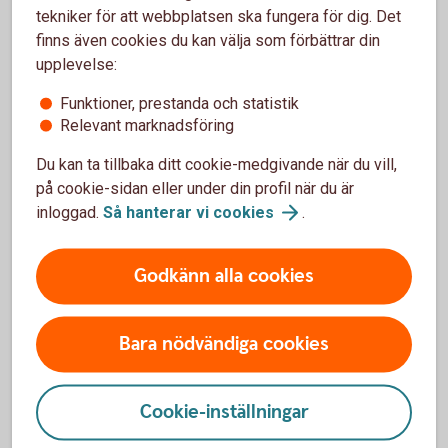
tekniker för att webbplatsen ska fungera för dig. Det
finns även cookies du kan välja som förbättrar din
upplevelse:
Funktioner, prestanda och statistik
Produktfakta och villkor
Relevant marknadsföring
Faktablad Gravidförsäkring (pdf)
Du kan ta tillbaka ditt cookie-medgivande när du vill,
Förköpsinformation Gravidförsäkring (pdf)
på cookie-sidan eller under din profil när du är
inloggad.
Så hanterar vi
cookies
.
Villkor Gravidförsäkring (pdf)
Godkänn alla cookies
Bara nödvändiga cookies
Anmäl skada
Cookie-inställningar