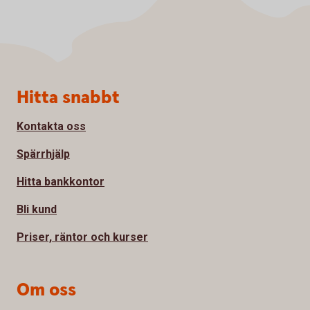
Sidfot
Hitta snabbt
Kontakta oss
Spärrhjälp
Hitta bankkontor
Bli kund
Priser, räntor och kurser
Om oss