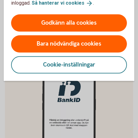
inloggad.
Så hanterar vi
cookies
.
secmaker-webshop.com, ej för nyförsäljning.
Tillbaka
Godkänn alla cookies
Bara nödvändiga cookies
Vill du ha BankID i mobilen istället?
Cookie-inställningar