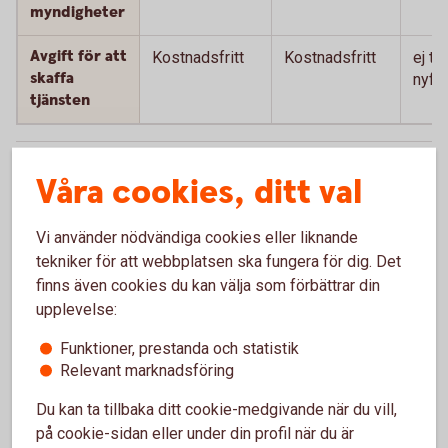
myndigheter
Avgift för att
Kostnadsfritt
Kostnadsfritt
ej till
skaffa
nyför
tjänsten
Förutsätter att den minderårige själv kan hantera sitt
1
Våra cookies, ditt val
BankID utan hjälp av en vuxen.
Tillbaka
Vi använder nödvändiga cookies eller liknande
Förutsätter att den minderårige själv kan hantera sitt
2
tekniker för att webbplatsen ska fungera för dig. Det
BankID utan hjälp av en vuxen.
Tillbaka
finns även cookies du kan välja som förbättrar din
upplevelse:
Du behöver vara folkbokförd med officiell adress
3
hos Skatteverket för att kunna beställa ett BankID.
Funktioner, prestanda och statistik
Tillbaka
Relevant marknadsföring
Du kan ta tillbaka ditt cookie-medgivande när du vill,
Engångskostnad för kortläsare som behövs till
4
på cookie-sidan eller under din profil när du är
BankID på kort. Beställs hos leverantören Secmaker,