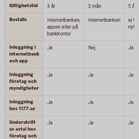
Giltighetstid
3 år
3 mån
5 år
Beställs
Internetbanken,
Internetbanken
ej till
appen eller på
nyför
bankkontor
Inloggning i
Ja
Nej
Ja
internetbank
och app
Inloggning
Ja
Ja
Ja
företag och
myndigheter
Inloggning
Ja
Ja
Ja
hos 1177.se
Underskrift
Ja
Ja
Ja
av avtal hos
företag och