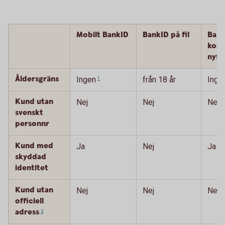
Mobilt BankID
BankID på fil
Bank
kort 
nyfö
Åldersgräns
Ingen
från 18 år
Inge
1
Kund utan
Nej
Nej
Nej
svenskt
personnr
Kund med
Ja
Nej
Ja
skyddad
identitet
Kund utan
Nej
Nej
Nej
officiell
adress
3