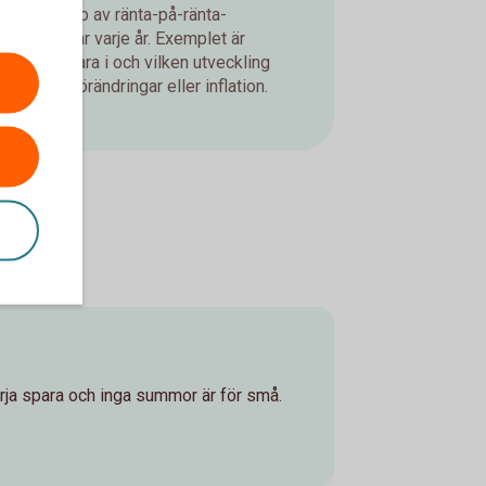
d med hjälp av ränta-på-ränta-
ning du får varje år. Exemplet är
jer att spara i och vilken utveckling
er, valutaförändringar eller inflation.
börja spara och inga summor är för små.