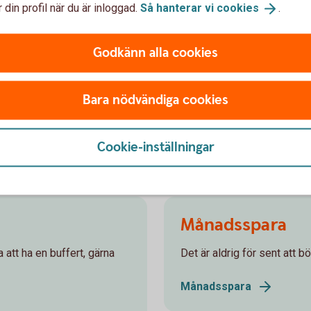
 din profil när du är inloggad.
Så hanterar vi
cookies
.
 hur ditt månadssparande i fonder skulle kunna utvecklas över ti
 pengar både på de pengar du själv satt in och dessutom på avkast
g. Den faktiska avkastningen beror på vilken typ av fonder du väl
Godkänn alla cookies
och lägre än i exemplet. Vi har inte tagit hänsyn till skatter, avgift
Bara nödvändiga cookies
Cookie-inställningar
sparande
Månadsspara
a att ha en buffert, gärna
Det är aldrig för sent att 
Månadsspara