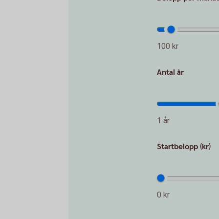
100 kr
Antal år
1 år
Startbelopp (kr)
0 kr