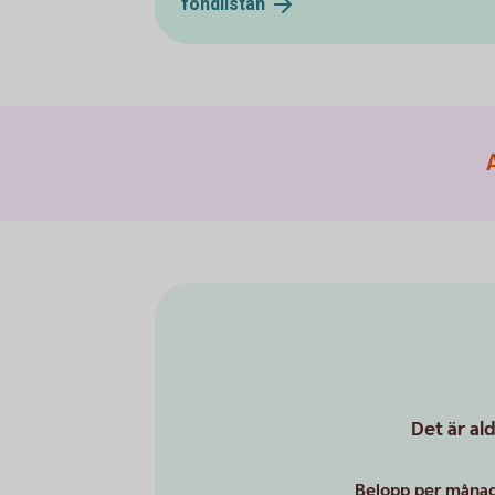
fondlistan
Det är al
Belopp per månad 