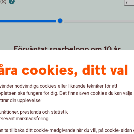
 (%)
Förväntat sparbelopp om 10 år
172 019 kr
åra cookies, ditt val
sättningar från dig är 120 000 kr.
Förväntad avkastning är +52 019 
vänder nödvändiga cookies eller liknande tekniker för att
Logga in och börja månadsspara
latsen ska fungera för dig. Det finns även cookies du kan välj
ttrar din upplevelse:
Inte kund än?
Bli
kund
unktioner, prestanda och statistik
elevant marknadsföring
n ta tillbaka ditt cookie-medgivande när du vill, på cookie-sidan 