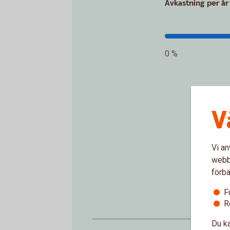
Avkastning per år
0 %
V
In
Vi an
webbp
förbä
F
R
Du ka