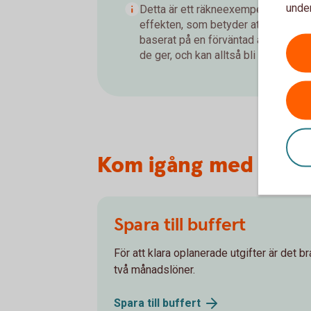
under
Detta är ett räkneexempel som visar
effekten, som betyder att du tjänar
baserat på en förväntad årsavkastnin
de ger, och kan alltså bli både högre 
Kom igång med ditt 
Spara till buffert
För att klara oplanerade utgifter är det br
två månadslöner.
Spara till
buffert