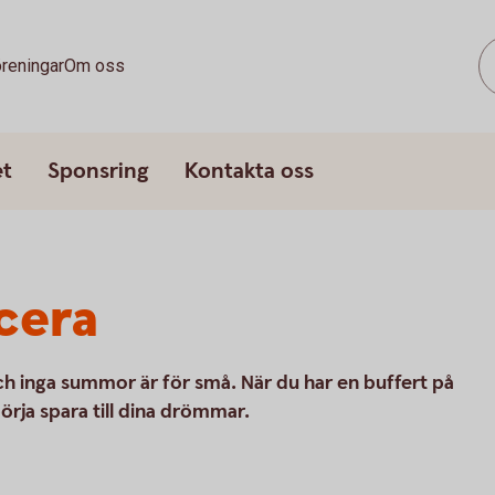
reningar
Om oss
et
Sponsring
Kontakta oss
cera
 och inga summor är för små. När du har en buffert på
börja spara till dina drömmar.