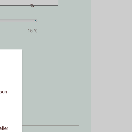
%
15 %
kr.
a som
eller