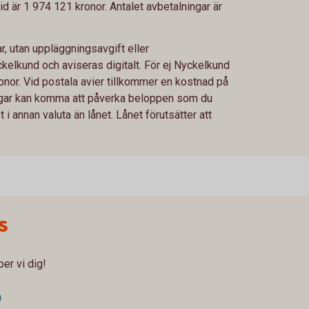
id är 1 974 121 kronor. Antalet avbetalningar är
, utan uppläggningsavgift eller
ckelkund och aviseras digitalt. För ej Nyckelkund
nor. Vid postala avier tillkommer en kostnad på
ringar kan komma att påverka beloppen som du
i annan valuta än lånet. Lånet förutsätter att
s
er vi dig!
n