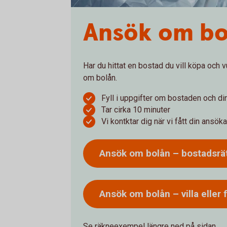
Ansök om bo
Har du hittat en bostad du vill köpa och 
om bolån.
Fyll i uppgifter om bostaden och d
Tar cirka 10 minuter
Vi kontktar dig när vi fått din ansök
Ansök om bolån –
bostadsrä
Ansök om bolån – villa eller
Se räkneexempel längre ned på sidan.