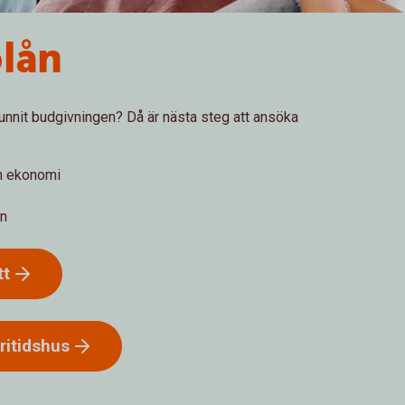
lån
vunnit budgivningen? Då är nästa steg att ansöka
in ekonomi
an
tt
fritidshus