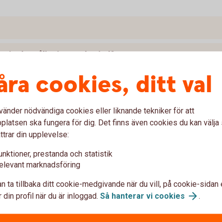
an jag har sålt min egna bostad?
åra cookies, ditt val
vänder nödvändiga cookies eller liknande tekniker för att
latsen ska fungera för dig. Det finns även cookies du kan välj
ttrar din upplevelse:
unktioner, prestanda och statistik
elevant marknadsföring
ostad innan du fått pengar från försäljningen
n ta tillbaka ditt cookie-medgivande när du vill, på cookie-sidan 
 din profil när du är inloggad.
Så hanterar vi
cookies
.