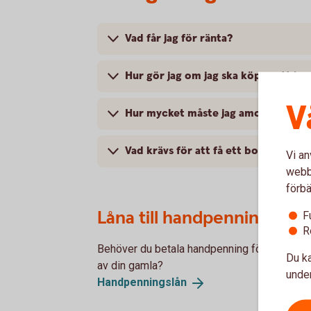
Vad får jag för ränta?
Hur gör jag om jag ska köpa nytt inn
V
Hur mycket måste jag amortera?
Vad krävs för att få ett bolån?
Vi an
webbp
förbä
Låna till handpenning
F
R
Behöver du betala handpenning för din nya b
Du ka
av din gamla?
under
Handpenningslån