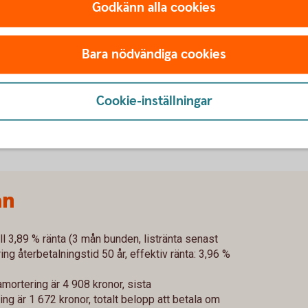
Godkänn alla cookies
ggningslån
r att betala din nya bostad innan du fått
Bara nödvändiga cookies
Cookie-inställningar
ån
ll 3,89 % ränta (3 mån bunden, listränta senast
g återbetalningstid 50 år, effektiv ränta: 3,96 %
mortering är 4 908 kronor, sista
g är 1 672 kronor, totalt belopp att betala om