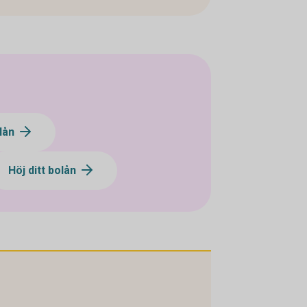
olån
Höj ditt bolån