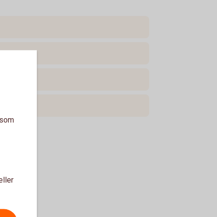
a som
eller