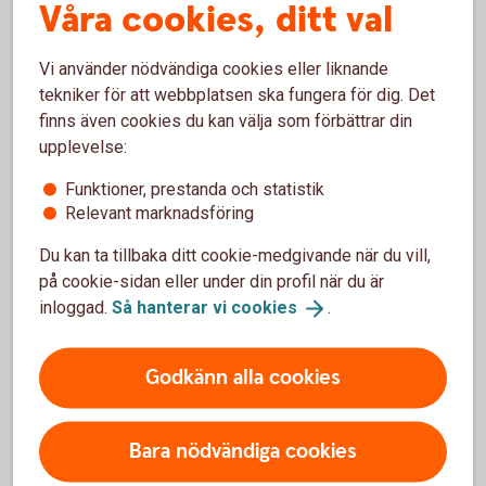
Våra cookies, ditt val
Frågor och svar om skador och
Vi använder nödvändiga cookies eller liknande
tekniker för att webbplatsen ska fungera för dig. Det
skadeanmälan
finns även cookies du kan välja som förbättrar din
upplevelse:
Funktioner, prestanda och statistik
Relevant marknadsföring
Frågor?
Du kan ta tillbaka ditt cookie-medgivande när du vill,
på cookie-sidan eller under din profil när du är
inloggad.
Så hanterar vi
cookies
.
Godkänn alla cookies
Vilken försäkring har jag?
Du hittar informationen i ditt försäkringsbesked eller
Bara nödvändiga cookies
internetbanken.