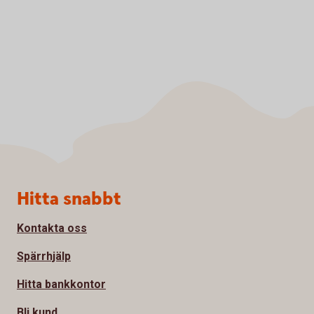
Sidfot
Hitta snabbt
Kontakta oss
Spärrhjälp
Hitta bankkontor
Bli kund