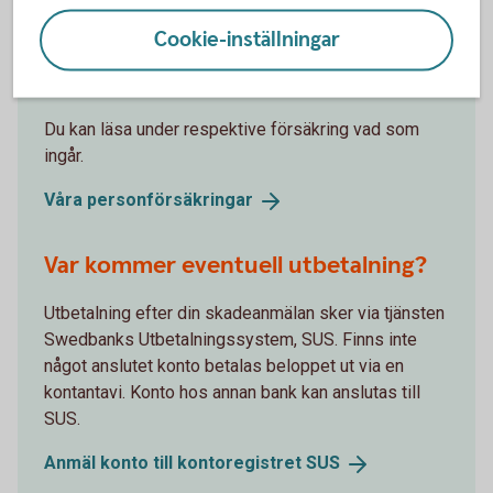
Cookie-inställningar
Hur vet jag om försäkringen täcker
min skada?
Du kan läsa under respektive försäkring vad som
ingår.
Våra
personförsäkringar
Var kommer eventuell utbetalning?
Utbetalning efter din skadeanmälan sker via tjänsten
Swedbanks Utbetalningssystem, SUS. Finns inte
något anslutet konto betalas beloppet ut via en
kontantavi. Konto hos annan bank kan anslutas till
SUS.
Anmäl konto till kontoregistret
SUS