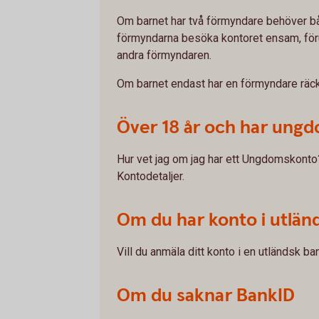
Om barnet har två förmyndare behöver båda
förmyndarna besöka kontoret ensam, förut
andra förmyndaren.
Om barnet endast har en förmyndare räcke
Över 18 år och har ung
Hur vet jag om jag har ett Ungdomskonto?
Kontodetaljer.
Om du har konto i utlän
Vill du anmäla ditt konto i en utländsk b
Om du saknar BankID