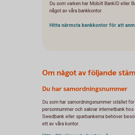
Du som varken har Mobilt BankID eller B
något av våra bankkontor.
Hitta närmsta bankkontor för att anm
Om något av följande stämm
Du har samordningsnummer
Du som har samordningsnummer istället för
personnummer och saknar internetbank hos
Swedbank eller sparbankerna behöver besö
ett av våra kontor.