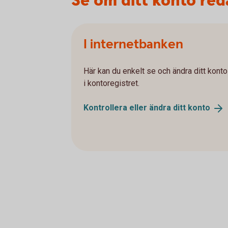
Se om ditt konto red
I internetbanken
Här kan du enkelt se och ändra ditt konto
i kontoregistret.
Kontrollera eller ändra ditt
konto