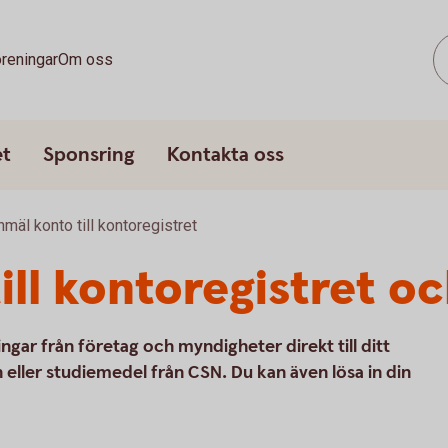
reningar
Om oss
et
Sponsring
Kontakta oss
nmäl konto till kontoregistret
ll kontoregistret och
gar från företag och myndigheter direkt till ditt
n eller studiemedel från CSN. Du kan även lösa in din