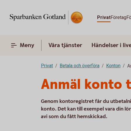
Privat
Företag
Fö
Meny
Våra tjänster
Händelser i liv
Privat
Betala och överföra
Konton
A
Anmäl konto ti
Genom kontoregistret får du utbetalnin
konto. Det kan till exempel vara din lö
avi som du fått hemskickad.