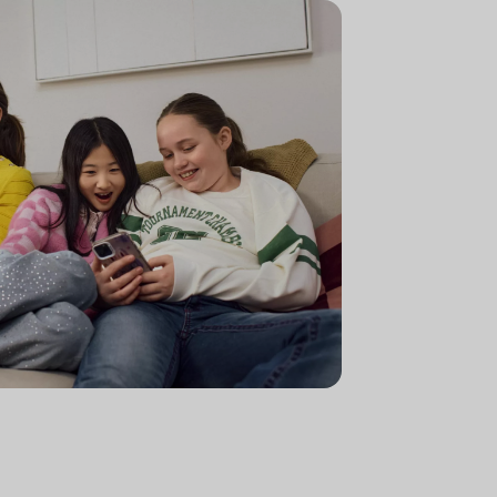
gether in the sofa