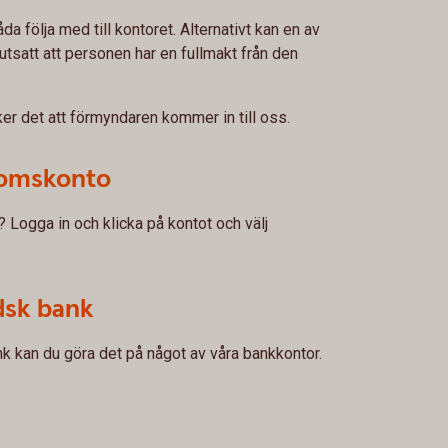
 följa med till kontoret. Alternativt kan en av
satt att personen har en fullmakt från den
r det att förmyndaren kommer in till oss.
domskonto
 Logga in och klicka på kontot och välj
dsk bank
ank kan du göra det på något av våra bankkontor.