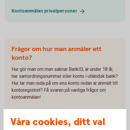
Kontoanmälan
privatpersoner
Frågor om hur man anmäler ett
konto?
Hur gör man om man saknar BankID, är under 18 år,
har samordningsnummer eller konto i utländsk bank?
Hur tar man reda på om ens konto redan är anmält till
kontoregistret? Få svaren på vanliga frågor om
kontoanmälan!
Kontoanmälan - frågor och
svar
Våra cookies, ditt val