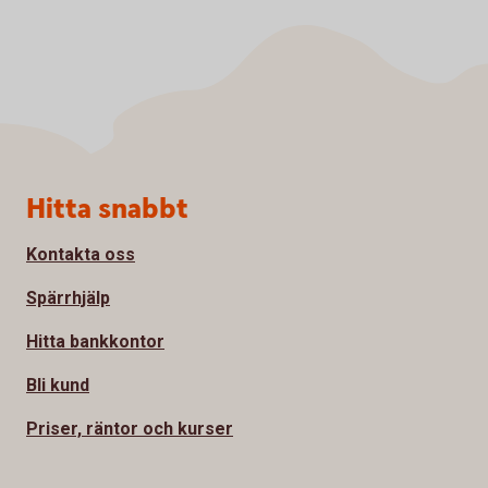
Sidfot
Hitta snabbt
Kontakta oss
Spärrhjälp
Hitta bankkontor
Bli kund
Priser, räntor och kurser