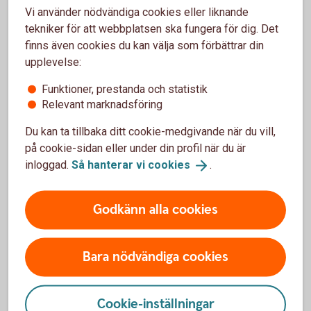
Vi använder nödvändiga cookies eller liknande
tekniker för att webbplatsen ska fungera för dig. Det
Om utbetalning via SUS och
finns även cookies du kan välja som förbättrar din
upplevelse:
kontoregistret
Funktioner, prestanda och statistik
Relevant marknadsföring
Många utbetalare, till exempel företag, arbetsgivare och
myndigheter, använder sig av Swedbanks lön- och
Du kan ta tillbaka ditt cookie-medgivande när du vill,
utbetalningssystem (SUS) för att betala ut pengar till
på cookie-sidan eller under din profil när du är
privatpersoner. Genom Swedbanks kontoregister ser vi till
inloggad.
Så hanterar vi
cookies
.
att utbetalningarna går till rätt konto – oavsett
betalningsmottagarens val av bank.
Godkänn alla cookies
Har du frågor är du välkommen att kontakta din
kundansvarige eller besöka ett Swedbank- eller
sparbankkontor så hjälper vi till.
Bara nödvändiga cookies
Cookie-inställningar