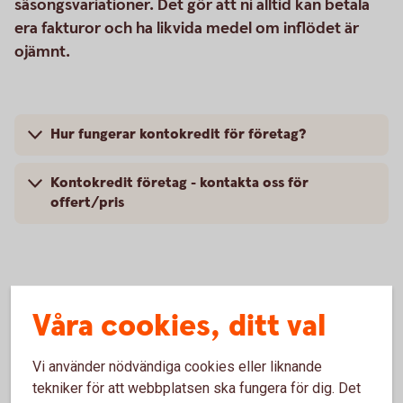
säsongsvariationer. Det gör att ni alltid kan betala
era fakturor och ha likvida medel om inflödet är
ojämnt.
Hur fungerar kontokredit för företag?
Kontokredit företag - kontakta oss för
offert/pris
Andra alternativ till extra
Våra cookies, ditt val
rörelsekapital
Vi använder nödvändiga cookies eller liknande
tekniker för att webbplatsen ska fungera för dig. Det
Fakturabelåning