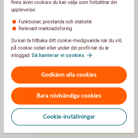
finns även cookies du kan välja som förbättrar din
upplevelse:
Funktioner, prestanda och statistik
För att se detta innehåll behöver du först
Relevant marknadsföring
godkänna cookies för Funktioner, prestanda
och statistik.
Du kan ta tillbaka ditt cookie-medgivande när du vill,
på cookie-sidan eller under din profil när du är
Inställningar för cookies
inloggad.
Så hanterar vi
cookies
.
Godkänn alla cookies
Bara nödvändiga cookies
Cookie-inställningar