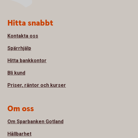
Sidfot
Hitta snabbt
Kontakta oss
Spärrhjälp
Hitta bankkontor
Bli kund
Priser, räntor och kurser
Om oss
Om Sparbanken Gotland
Hållbarhet