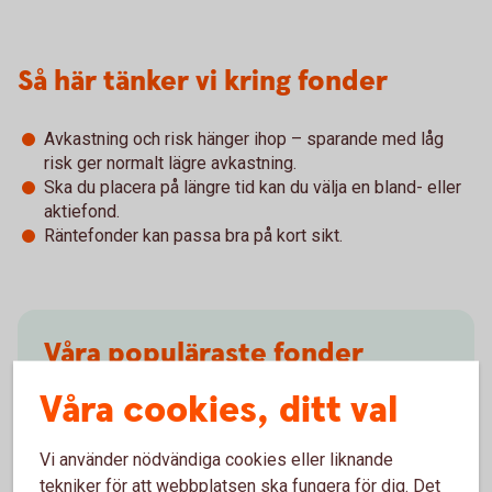
Så här tänker vi kring fonder
Avkastning och risk hänger ihop – sparande med låg
risk ger normalt lägre avkastning.
Ska du placera på längre tid kan du välja en bland- eller
aktiefond.
Räntefonder kan passa bra på kort sikt.
Våra populäraste fonder
Våra cookies, ditt val
Ibland är det svårt att välja. Få inspiration och tips.
Fondinspiration
(swedbank-aktiellt.se)
Vi använder nödvändiga cookies eller liknande
tekniker för att webbplatsen ska fungera för dig. Det