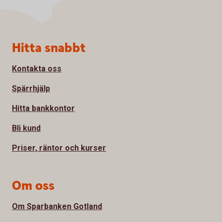
Sidfot
Hitta snabbt
Kontakta oss
Spärrhjälp
Hitta bankkontor
Bli kund
Priser, räntor och kurser
Om oss
Om Sparbanken Gotland