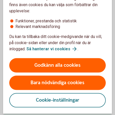
finns även cookies du kan välja som förbättrar din
upplevelse:
Funktioner, prestanda och statistik
Spara hållbart
Relevant marknadsföring
Företag kan placera hållbart i fonder och låta
Du kan ta tillbaka ditt cookie-medgivande när du vill,
sparpengarna göra skillnad.
på cookie-sidan eller under din profil när du är
inloggad.
Så hanterar vi
cookies
.
Hållbara
fonder
Godkänn alla cookies
Bara nödvändiga cookies
Alla våra fonder
I fondlistan kan du hitta alla våra fonder, jämföra
Cookie-inställningar
fonder och se aktuella kurser.