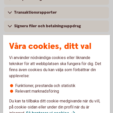
Transaktionsrapporter
Signera filer och betalningsuppdrag
Återrapportering och avvisade betalfiler
Våra cookies, ditt val
Aktivera kod till telefontjänst
Vi använder nödvändiga cookies eller liknande
tekniker för att webbplatsen ska fungera för dig. Det
Byt namn på konto
finns även cookies du kan välja som förbättrar din
upplevelse:
Låneansökan
Funktioner, prestanda och statistik
Relevant marknadsföring
Låneöversikt och kommande dragningar
Du kan ta tillbaka ditt cookie-medgivande när du vill,
på cookie-sidan eller under din profil när du är
inloggad.
Så hanterar vi
cookies
.