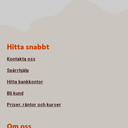
Sidfot
Hitta snabbt
Kontakta oss
Spärrhjälp
Hitta bankkontor
Bli kund
Priser, räntor och kurser
Om oss