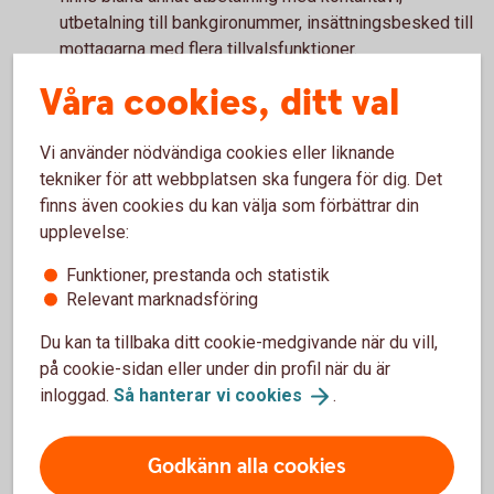
utbetalning till bankgironummer, insättningsbesked till
mottagarna med flera tillvalsfunktioner.
Våra cookies, ditt val
Vi använder nödvändiga cookies eller liknande
Utbetalning via SUS
tekniker för att webbplatsen ska fungera för dig. Det
finns även cookies du kan välja som förbättrar din
Använder ni er av Swedbanks lön- och
upplevelse:
utbetalningssystem (SUS) för att betala ut pengar till
privatpersoner? Om era betalningsmottagare
Funktioner, prestanda och statistik
anmäler sitt konto till vårt kontoregister så kan de få
Relevant marknadsföring
in lön, pension och andra utbetalningar direkt på sitt
Du kan ta tillbaka ditt cookie-medgivande när du vill,
lönekonto.
på cookie-sidan eller under din profil när du är
inloggad.
Så hanterar vi
cookies
.
Utbetalning via
SUS
Godkänn alla cookies