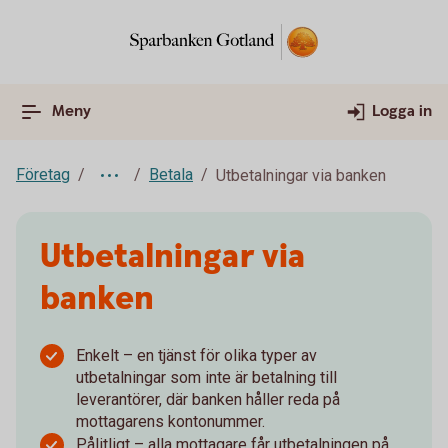
Meny
Logga in
Företag
Betala
Utbetalningar via banken
Utbetalningar via
banken
Enkelt – en tjänst för olika typer av
utbetalningar som inte är betalning till
leverantörer, där banken håller reda på
mottagarens kontonummer.
Pålitligt – alla mottagare får utbetalningen på