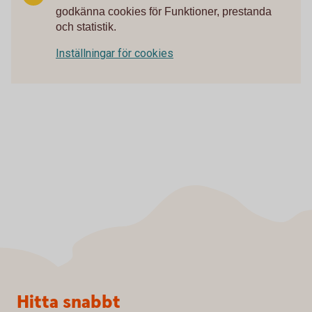
godkänna cookies för Funktioner, prestanda
och statistik.
Inställningar för cookies
Sidfot
Hitta snabbt