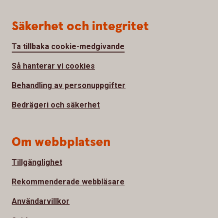
Säkerhet och integritet
Ta tillbaka cookie-medgivande
Så hanterar vi cookies
Behandling av personuppgifter
Bedrägeri och säkerhet
Om webbplatsen
Tillgänglighet
Rekommenderade webbläsare
Användarvillkor