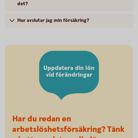
det?
Hur avslutar jag min försäkring?
Uppdatera din lön
vid förändringar
Har du redan en
arbetslöshetsförsäkring? Tänk