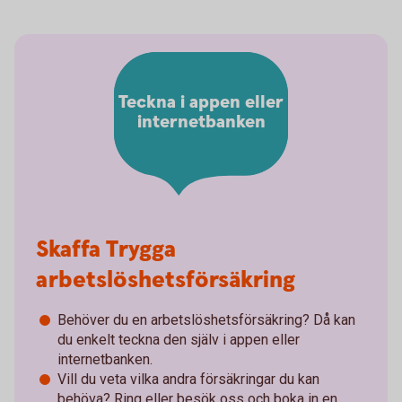
Teckna i appen eller
internetbanken
Skaffa Trygga
arbetslöshetsförsäkring
Behöver du en arbetslöshetsförsäkring? Då kan
du enkelt teckna den själv i appen eller
internetbanken.
Vill du veta vilka andra försäkringar du kan
behöva? Ring eller besök oss och boka in en