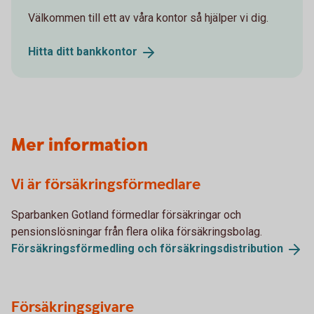
Välkommen till ett av våra kontor så hjälper vi dig.
Hitta ditt
bankkontor
Mer information
Vi är försäkringsförmedlare
Sparbanken Gotland förmedlar försäkringar och
pensionslösningar från flera olika försäkringsbolag.
Försäkringsförmedling och
försäkringsdistribution
Försäkringsgivare