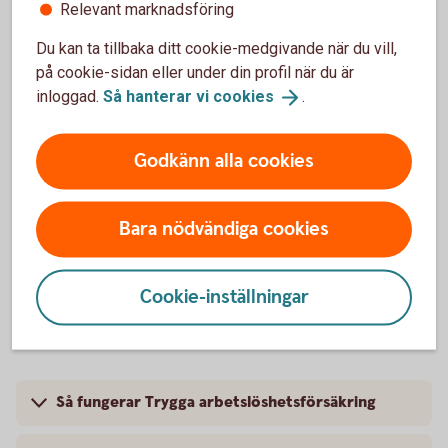
Relevant marknadsföring
Försäkringsgivare
Du kan ta tillbaka ditt cookie-medgivande när du vill,
på cookie-sidan eller under din profil när du är
Tre Kronor Försäkring AB
inloggad.
Så hanterar vi
cookies
.
106 60 Stockholm
Telefon 0771-23 33 33
Godkänn alla cookies
Är ersättningen från a-kassan tillräcklig för att
Bara nödvändiga cookies
betala lån, hyra och andra räkningar om du blir
arbetslös? Med Trygga arbetslöshetsförsäkring
slipper du oroa dig för ekonomin medan du söker
Cookie-inställningar
nytt jobb.
Så fungerar Trygga arbetslöshetsförsäkring