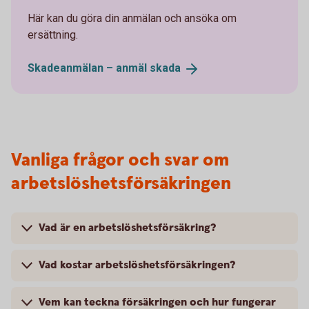
Här kan du göra din anmälan och ansöka om
ersättning.
Skadeanmälan – anmäl
skada
Vanliga frågor och svar om
arbetslöshetsförsäkringen
Vad är en arbetslöshetsförsäkring?
Vad kostar arbetslöshetsförsäkringen?
Vem kan teckna försäkringen och hur fungerar