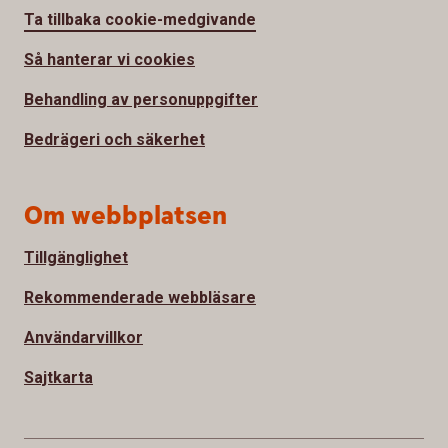
Ta tillbaka cookie-medgivande
Så hanterar vi cookies
Behandling av personuppgifter
Bedrägeri och säkerhet
Om webbplatsen
Tillgänglighet
Rekommenderade webbläsare
Användarvillkor
Sajtkarta