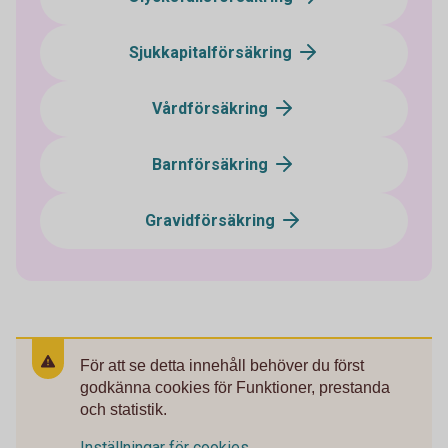
Sjukkapitalförsäkring
Vårdförsäkring
Barnförsäkring
Gravidförsäkring
För att se detta innehåll behöver du först
godkänna cookies för Funktioner, prestanda
och statistik.
Inställningar för cookies