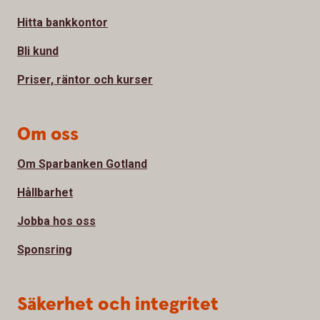
Hitta bankkontor
Bli kund
Priser, räntor och kurser
Om oss
Om Sparbanken Gotland
Hållbarhet
Jobba hos oss
Sponsring
Säkerhet och integritet