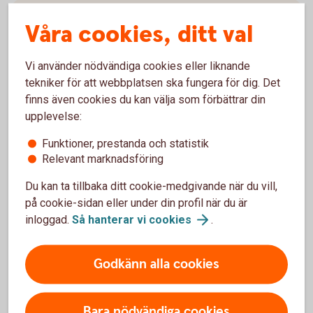
Villkor
Våra cookies, ditt val
Villkor BankID privat (pdf)
Vi använder nödvändiga cookies eller liknande
tekniker för att webbplatsen ska fungera för dig. Det
finns även cookies du kan välja som förbättrar din
upplevelse:
Vill du kunna logga in hos oss?
Funktioner, prestanda och statistik
Relevant marknadsföring
Om du vill logga in i internetbanken, eller appen, finns det
Du kan ta tillbaka ditt cookie-medgivande när du vill,
två olika BankID att välja mellan. Mobilt BankID om du vill
på cookie-sidan eller under din profil när du är
identifiera dig på mobilen eller BankID på kort om du
inloggad.
Så hanterar vi
cookies
.
föredrar datorn (ej till nyförsäljning hos oss). Du kan också
använda säkerhetsdosa.
Godkänn alla cookies
Mobilt BankID
Bara nödvändiga cookies