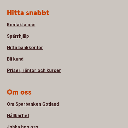
Sidfot
Hitta snabbt
Kontakta oss
Spärrhjälp
Hitta bankkontor
Bli kund
Priser, räntor och kurser
Om oss
Om Sparbanken Gotland
Hållbarhet
Jobba hos oss