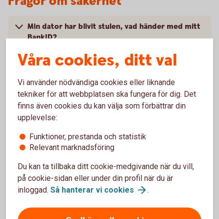
Frågor om säkerhet
Min dator har blivit stulen, vad händer med mitt
BankID?
Våra cookies, ditt val
Min dator är trasig och ska på service, vad
händer med mitt BankID?
Vi använder nödvändiga cookies eller liknande
tekniker för att webbplatsen ska fungera för dig. Det
Hur säkert är BankID på fil?
finns även cookies du kan välja som förbättrar din
upplevelse:
Hur kan jag säkert logga ut när jag har använt
Funktioner, prestanda och statistik
BankID?
Relevant marknadsföring
Kan det finnas kvar information på datorn om
Du kan ta tillbaka ditt cookie-medgivande när du vill,
ärenden jag utfört med mitt BankID?
på cookie-sidan eller under din profil när du är
inloggad.
Så hanterar vi
cookies
.