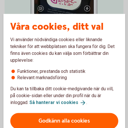
Våra cookies, ditt val
Enklare betalningar
Vi använder nödvändiga cookies eller liknande
tekniker för att webbplatsen ska fungera för dig. Det
QR-koder används även för Swish. Med dessa blir
finns även cookies du kan välja som förbättrar din
betalningarna enklare och du kan swisha snabbare.
upplevelse:
Du kan skanna andras QR-koder, visa din QR-kod och
skapa en egen.
Funktioner, prestanda och statistik
Relevant marknadsföring
Swish med QR-kod och instruktionsfilmer
Du kan ta tillbaka ditt cookie-medgivande när du vill,
(swish.nu)
på cookie-sidan eller under din profil när du är
inloggad.
Så hanterar vi
cookies
.
Godkänn alla cookies
Skanna QR-kod