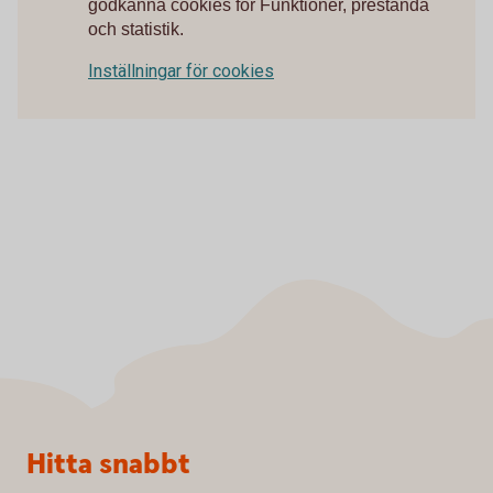
godkänna cookies för Funktioner, prestanda
och statistik.
Inställningar för cookies
Sidfot
Hitta snabbt