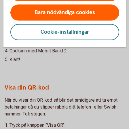
När du skannar en QR-kod slipper du knappa in personens
Bara nödvändiga cookies
telefon- eller Swish-nummer. Följ stegen:
Tryck på knappen “Skanna”.
Cookie-inställningar
Rikta kameran mot QR-koden.
Kontrollera betalningen
Godkänn med Mobilt BankID.
Klart!
Visa din QR-kod
När du visar din QR-kod så blir det smidigare att ta emot
betalningar då du slipper rabbla ditt telefon- eller Swish-
nummer. Följ stegen:
Tryck på knappen “Visa QR".