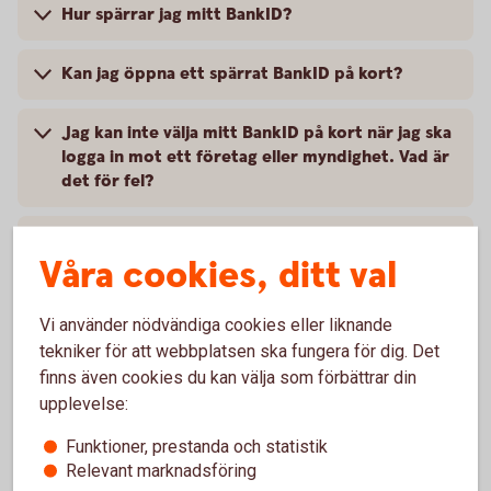
Hur spärrar jag mitt BankID?
Kan jag öppna ett spärrat BankID på kort?
Jag kan inte välja mitt BankID på kort när jag ska
logga in mot ett företag eller myndighet. Vad är
det för fel?
Hur förnyar jag ett BankID på kort som håller på
Våra cookies, ditt val
att gå ut?
Hur länge gäller BankID på kort?
Vi använder nödvändiga cookies eller liknande
tekniker för att webbplatsen ska fungera för dig. Det
finns även cookies du kan välja som förbättrar din
Hur byter jag lösenord (PIN-kod) på mitt BankID
upplevelse:
på kort?
Funktioner, prestanda och statistik
Jag har glömt mitt lösenord. Vad ska jag göra?
Relevant marknadsföring