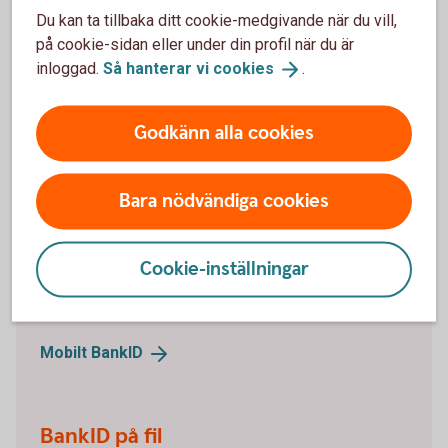
Du kan ta tillbaka ditt cookie-medgivande när du vill,
Mitt lösenord är låst. Hur låser jag upp det?
på cookie-sidan eller under din profil när du är
inloggad.
Så hanterar vi
cookies
.
Godkänn alla cookies
Vill du beställa ett BankID
online?
Bara nödvändiga cookies
Mobilt BankID
Cookie-inställningar
Mobilt BankID har du på din mobil. Läs om hur du
beställer Mobilt BankID och ta del av frågor och svar.
Mobilt
BankID
BankID på fil