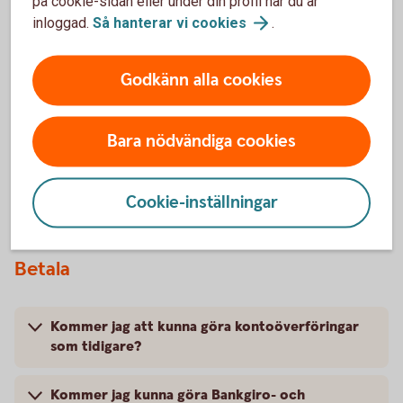
på cookie-sidan eller under din profil när du är
förändringar finns
inloggad.
Så hanterar vi
cookies
.
lite längre ner på
sidan!
Godkänn alla cookies
Bara nödvändiga cookies
Cookie-inställningar
Frågor och svar om ISO 20022
Betala
Kommer jag att kunna göra kontoöverföringar
som tidigare?
Kommer jag kunna göra Bankgiro- och