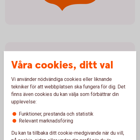
Viktig information
Våra cookies, ditt val
Bankgironummer och Plusgironummer kommer
att finnas kvar
Vi använder nödvändiga cookies eller liknande
OCR som fakturareferens kvarstår
tekniker för att webbplatsen ska fungera för dig. Det
Det blir obligatoriskt att ange
finns även cookies du kan välja som förbättrar din
betalningsmottagarens namn vid
upplevelse:
kontoöverföringar, löneutbetalningar och vid
bankgiro- och plusgirobetalning
Funktioner, prestanda och statistik
Relevant marknadsföring
Du kan ta tillbaka ditt cookie-medgivande när du vill,
Fler viktiga