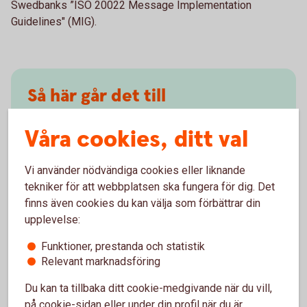
Swedbanks ”ISO 20022 Message Implementation
Guidelines" (MIG).
Så här går det till
Våra cookies, ditt val
Validex kontrollerar inkommande meddelanden
(pain.001)
Validex skapar utgående meddelanden (pain.002)
Vi använder nödvändiga cookies eller liknande
Valideringen innefattar syntax- och
tekniker för att webbplatsen ska fungera för dig. Det
affärskontroller för den valda betaltypen. Vid fel
finns även cookies du kan välja som förbättrar din
skapas automatiska felmeddelanden och
upplevelse:
korrigeringsförslag.
Funktioner, prestanda och statistik
Relevant marknadsföring
Du kan ta tillbaka ditt cookie-medgivande när du vill,
på cookie-sidan eller under din profil när du är