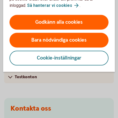
Så här gör du för att testa
inloggad.
Så hanterar vi
cookies
.
Läs
Godkänn alla cookies
ISO20022 - Swedbank Validex instruktion
(pdf)
Skapa konto och validera filer på
Bara nödvändiga cookies
Swedbank
Validex
(eken.validex.net)
Cookie-inställningar
Testkonton
Kontakta oss