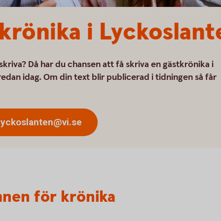
tkrönika i Lyckoslant
 skriva? Då har du chansen att få skriva en gästkrönika i
redan idag. Om din text blir publicerad i tidningen så får
 lyckoslanten@vi.se
nen för krönika