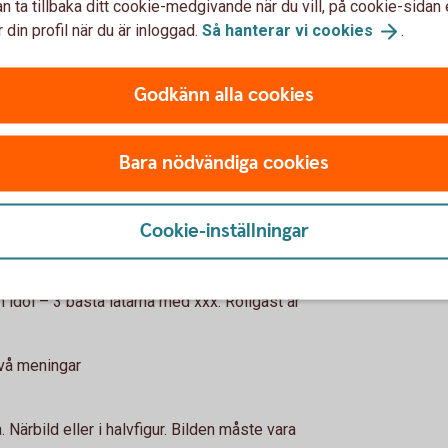
då!” eller ”Igår när jag gick till affären såg
n ta tillbaka ditt cookie-medgivande när du vill, på cookie-sidan 
 din profil när du är inloggad.
Så hanterar vi
cookies
.
kolarbetet om vikingatiden kan inte vara en
Godkänn alla cookies
usive blanksteg.
lite mer om avsändaren bakom texten.
Bara nödvändiga cookies
ålder, skola, intressen och ”min/vår hälsning
Cookie-inställningar
t. Det kan vara tips eller en topplista. Till
ga så mycket mat – 3 sätt att bli
in idol – 3 bästa låtarna med xxx. Roligast är
två meningar
Närbild eller i halvfigur. Bilden måste vara