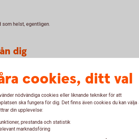
d som helst, egentligen.
ån dig
ån dina egna erfarenheter. Ska vara
åra cookies, ditt val
gtvis skriver man i jag-form och har en
l i en rolig eller tänkvärd slutkläm. Försök
r skriva om en situation eller upplevelse.
vänder nödvändiga cookies eller liknande tekniker för att
latsen ska fungera för dig. Det finns även cookies du kan välj
ttrar din upplevelse:
ara rolig. En krönika ska vara lättläst. Den får
lite provocerande. Men inte elak mot andra,
unktioner, prestanda och statistik
elevant marknadsföring
heter. ”När jag skulle byta skola grät jag mig