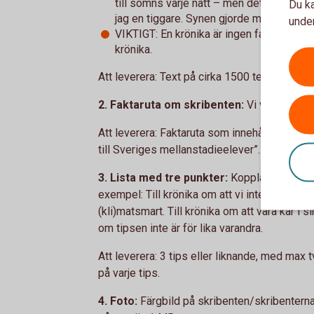
till sömns varje natt – men det blev bra än
Du ka
jag en tiggare. Synen gjorde mig så ...”
under
VIKTIGT: En krönika är ingen faktatext. S
krönika.
Att leverera: Text på cirka 1500 tecken, inkl
2. Faktaruta om skribenten:
Vi vill veta 
Att leverera: Faktaruta som innehåller namn, 
till Sveriges mellanstadieelever”.
3. Lista med tre punkter:
Kopplade till ämne
exempel: Till krönika om att vi inte ska slän
(kli)matsmart. Till krönika om att vara kär i s
om tipsen inte är för lika varandra.
Att leverera: 3 tips eller liknande, med max 
på varje tips.
4. Foto:
Färgbild på skribenten/skribenterna. 