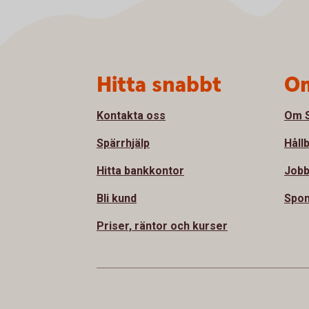
Sidfot
Hitta snabbt
Om
Kontakta oss
Om S
Spärrhjälp
Håll
Hitta bankkontor
Jobb
Bli kund
Spon
Priser, räntor och kurser