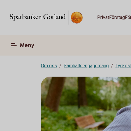
Privat
Företag
Fö
Meny
Om oss
Samhällsengagemang
Lyckos