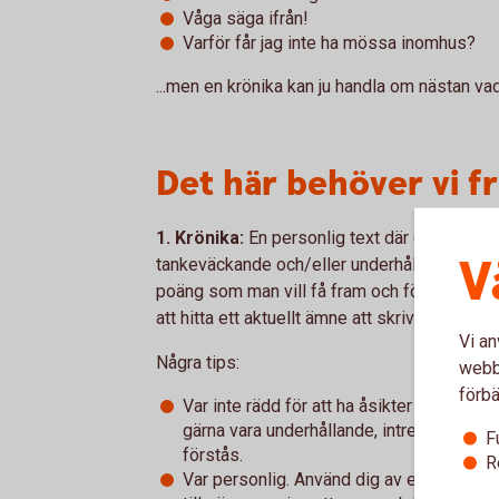
Våga säga ifrån!
Varför får jag inte ha mössa inomhus?
...men en krönika kan ju handla om nästan va
Det här behöver vi fr
1. Krönika:
En personlig text där du utgår fr
V
tankeväckande och/eller underhållande. Vanli
poäng som man vill få fram och försöker få til
att hitta ett aktuellt ämne att skriva om, elle
Vi an
Några tips:
webbp
förbä
Var inte rädd för att ha åsikter eller att v
gärna vara underhållande, intressant och 
F
förstås.
R
Var personlig. Använd dig av egna erfaren