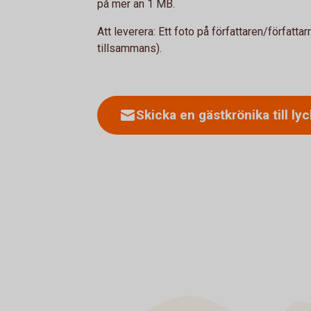
på mer än 1 MB.
Att leverera: Ett foto på författaren/författar
tillsammans).
Skicka en gästkrönika till l