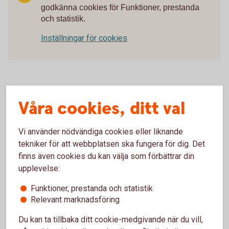
godkänna cookies för Funktioner, prestanda
och statistik.
Inställningar för cookies
Våra cookies, ditt val
Här har vi samlat bästa tipsen som
ger dig koll på pengarna!
Vi använder nödvändiga cookies eller liknande
tekniker för att webbplatsen ska fungera för dig. Det
Så skyddar du ditt konto
finns även cookies du kan välja som förbättrar din
upplevelse:
Så blir du mer rea-smart
Funktioner, prestanda och statistik
Relevant marknadsföring
3 saker du kan göra om en influencer verkar
Du kan ta tillbaka ditt cookie-medgivande när du vill,
luras