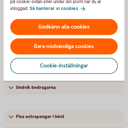
på cookie-sidan eller under din profil när du är
inloggad.
Så hanterar vi
cookies
.
3 tips för att minska matsvinnet
Så får du veckopeng - 4 bra argument
Godkänn alla cookies
4 perfekta presenter
Bara nödvändiga cookies
3 tips för att få pengapejl
Cookie-inställningar
Spara – 5 bästa tipsen
Undvik bedragarna
Fixa extrapengar i höst