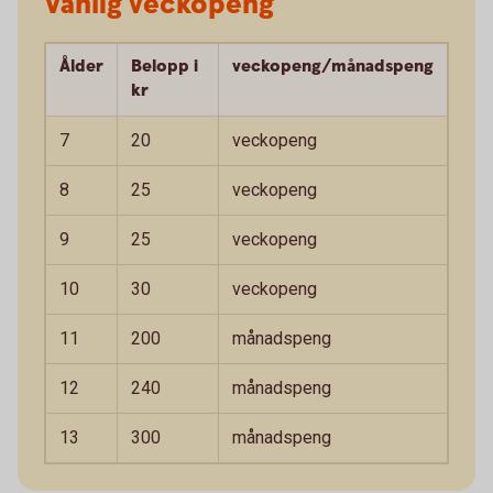
Vanlig veckopeng
Ålder
Belopp i
veckopeng/månadspeng
kr
7
20
veckopeng
8
25
veckopeng
9
25
veckopeng
10
30
veckopeng
11
200
månadspeng
12
240
månadspeng
13
300
månadspeng