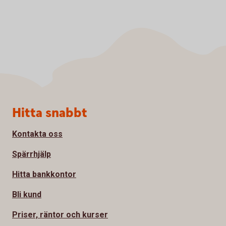
Sidfot
Hitta snabbt
Kontakta oss
Spärrhjälp
Hitta bankkontor
Bli kund
Priser, räntor och kurser