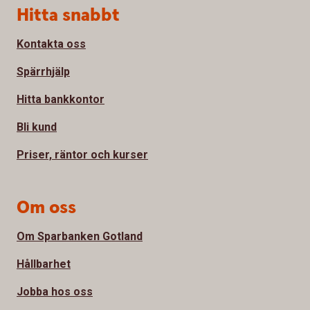
Sidfot
Hitta snabbt
Kontakta oss
Spärrhjälp
Hitta bankkontor
Bli kund
Priser, räntor och kurser
Om oss
Om Sparbanken Gotland
Hållbarhet
Jobba hos oss