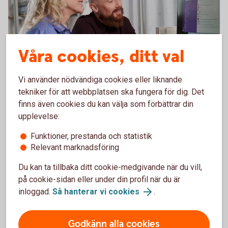
Våra cookies, ditt val
Vi använder nödvändiga cookies eller liknande
tekniker för att webbplatsen ska fungera för dig. Det
Hantera er ekonomi på ett
finns även cookies du kan välja som förbättrar din
enkelt,
snabbt
och
säkert
upplevelse:
sätt med bankintegration.
Funktioner, prestanda och statistik
Relevant marknadsföring
Du kan ta tillbaka ditt cookie-medgivande när du vill,
på cookie-sidan eller under din profil när du är
inloggad.
Så hanterar vi cookies
.
Godkänn alla cookies