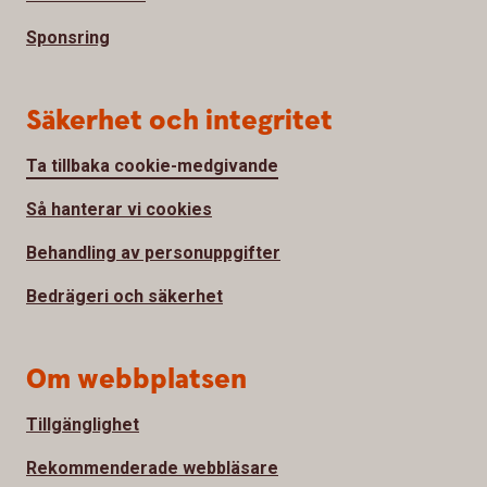
Sponsring
Säkerhet och integritet
Ta tillbaka cookie-medgivande
Så hanterar vi cookies
Behandling av personuppgifter
Bedrägeri och säkerhet
Om webbplatsen
Tillgänglighet
Rekommenderade webbläsare