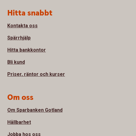
Sidfot
Hitta snabbt
Kontakta oss
Spärrhjälp
Hitta bankkontor
Bli kund
Priser, räntor och kurser
Om oss
Om Sparbanken Gotland
Hållbarhet
Jobba hos oss