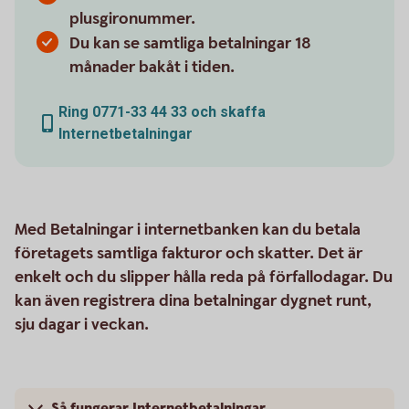
plusgironummer.
Du kan se samtliga betalningar 18
månader bakåt i tiden.
Ring 0771-33 44 33 och skaffa
Internetbetalningar
Med Betalningar i internetbanken kan du betala
företagets samtliga fakturor och skatter. Det är
enkelt och du slipper hålla reda på förfallodagar. Du
kan även registrera dina betalningar dygnet runt,
sju dagar i veckan.
Så fungerar Internetbetalningar