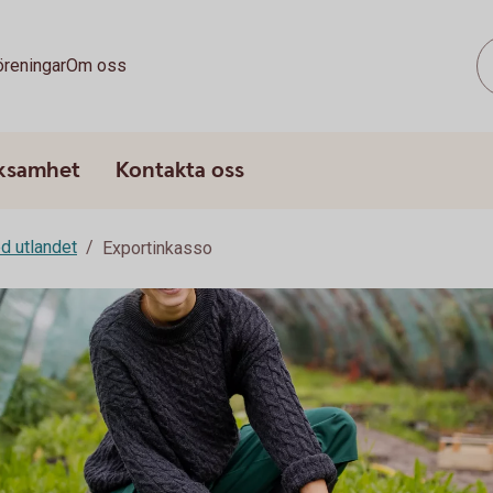
öreningar
Om oss
rksamhet
Kontakta oss
d utlandet
Exportinkasso