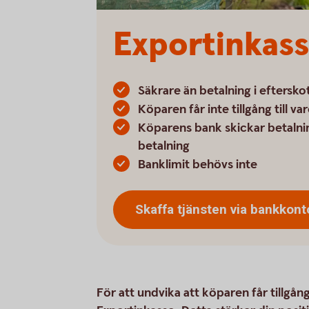
Exportinkas
Säkrare än betalning i eftersko
Köparen får inte tillgång till v
Köparens bank skickar betaln
betalning
Banklimit behövs inte
Skaffa tjänsten via
bankkont
För att undvika att köparen får tillgån