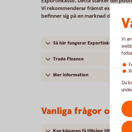
Exportinkasso. Detta stärker din positi
Vi rekommenderar främst exportinkass
befinner sig på en marknad där det råd
V
Vi an
Så här fungerar Exportinkasso
webbp
förbä
Trade Finance
F
R
Mer information
Du ka
under
Vanliga frågor och s
Kan köparen få tillgång till godset i