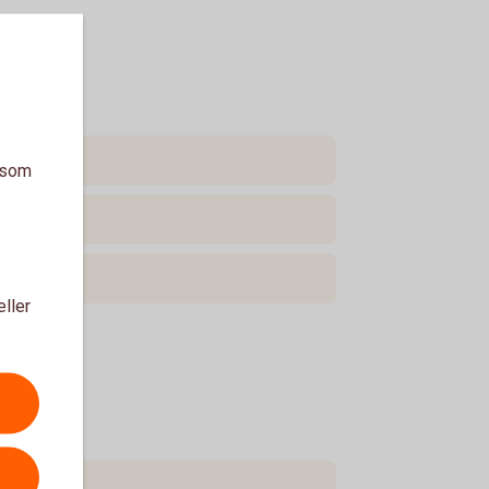
a som
eller