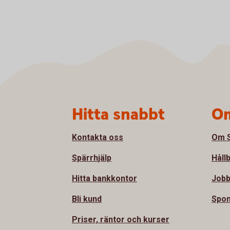
Sidfot
Hitta snabbt
Om
Kontakta oss
Om S
Spärrhjälp
Håll
Hitta bankkontor
Jobb
Bli kund
Spon
Priser, räntor och kurser