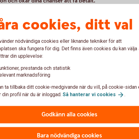
on och ökar dina chanser att få betalt.
o i affärer där du känner din kund väl och där kunden
er politisk och ekonomisk stabilitet.
åra cookies, ditt val
vänder nödvändiga cookies eller liknande tekniker för att
latsen ska fungera för dig. Det finns även cookies du kan välj
ttrar din upplevelse:
unktioner, prestanda och statistik
elevant marknadsföring
n ta tillbaka ditt cookie-medgivande när du vill, på cookie-sidan 
 din profil när du är inloggad.
Så hanterar vi
cookies
.
var
Godkänn alla cookies
Bara nödvändiga cookies
nnan betalning?