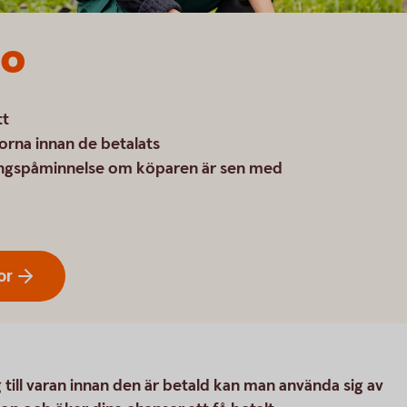
so
tt
arorna innan de betalats
ingspåminnelse om köparen är sen med
or
g till varan innan den är betald kan man använda sig av