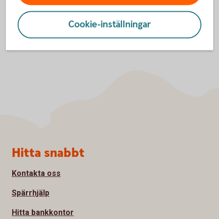
Cookie-inställningar
Sidfot
Hitta snabbt
Kontakta oss
Spärrhjälp
Hitta bankkontor