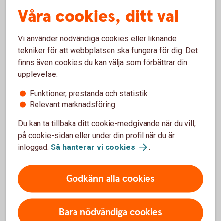
Vanliga frågor och svar
Våra cookies, ditt val
Vi använder nödvändiga cookies eller liknande
Kan köparen få tillgång till godset innan
tekniker för att webbplatsen ska fungera för dig. Det
betalning?
finns även cookies du kan välja som förbättrar din
upplevelse:
Vilka dokument ska jag skicka till banken?
Funktioner, prestanda och statistik
Relevant marknadsföring
När får jag betalt under ett exportinkasso?
Du kan ta tillbaka ditt cookie-medgivande när du vill,
på cookie-sidan eller under din profil när du är
inloggad.
Så hanterar vi
cookies
.
För att se detta innehåll behöver du först
godkänna cookies för Funktioner, prestanda
Godkänn alla cookies
och statistik.
Inställningar för cookies
Bara nödvändiga cookies