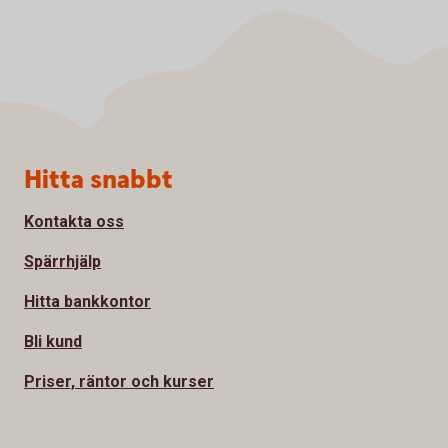
Sidfot
Hitta snabbt
Kontakta oss
Spärrhjälp
Hitta bankkontor
Bli kund
Priser, räntor och kurser