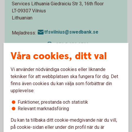
Services Lithuania Giedraiciu Str 3, 16th floor
LT-09307 Vilnius
Lithuanian
tfsvilnius@swedbank.se
Mejladress:
+370 5 258 2782
Telefonnummer:
Våra cookies, ditt val
Vi använder nödvändiga cookies eller liknande
tekniker för att webbplatsen ska fungera för dig. Det
Vanliga frågor och svar
finns även cookies du kan välja som förbättrar din
upplevelse:
Funktioner, prestanda och statistik
Vad heter dokumentinkasso på engelska?
Relevant marknadsföring
När får jag tillgång till godset under ett
Du kan ta tillbaka ditt cookie-medgivande när du vill,
importinkasso?
på cookie-sidan eller under din profil när du är