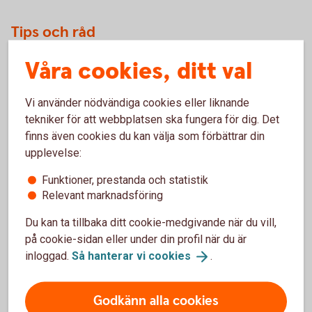
Tips och råd
Ett ramavtal tecknas med banken.
Våra cookies, ditt val
Varje valutaswap skräddarsys med avseende på
nominellt belopp, start och slutdag.
Vi använder nödvändiga cookies eller liknande
Valutaexponeringen kan förändras under tiden enligt
tekniker för att webbplatsen ska fungera för dig. Det
önskemål (till rådande marknadspris).
finns även cookies du kan välja som förbättrar din
Valutaswap kan göras genom tjänsten FX Trade, över
upplevelse:
telefon eller via din bankkontakt
Funktioner, prestanda och statistik
FX
Trade
Relevant marknadsföring
Du kan ta tillbaka ditt cookie-medgivande när du vill,
på cookie-sidan eller under din profil när du är
Pris
inloggad.
Så hanterar vi
cookies
.
Godkänn alla cookies