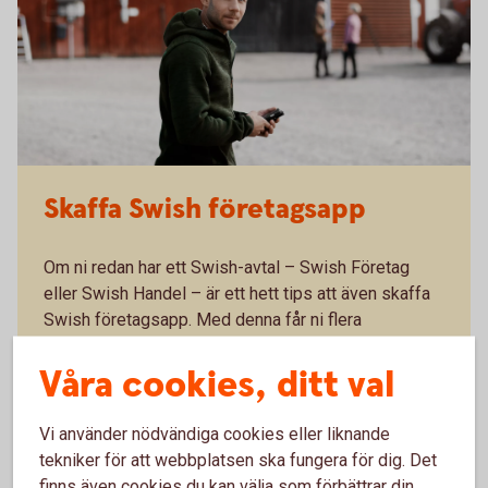
Skaffa Swish företagsapp
Om ni redan har ett Swish-avtal – Swish Företag
eller Swish Handel – är ett hett tips att även skaffa
Swish företagsapp. Med denna får ni flera
möjligheter som förenklar ert företagande:
Våra cookies, ditt val
Se inkommande betalningar i realtid och minska
risken för bedrägerier.
Vi använder nödvändiga cookies eller liknande
Administrera användare och fördela arbetspass.
tekniker för att webbplatsen ska fungera för dig. Det
Hantera återbetalningar direkt i Swish
företagsappen
finns även cookies du kan välja som förbättrar din