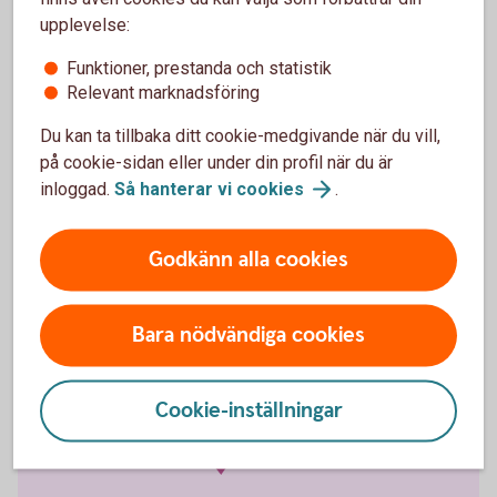
upplevelse:
Om ni har avtal om Swish Företag kan ni även ta
betalt med QR-kod, samt tagga och kategorisera era
Funktioner, prestanda och statistik
Relevant marknadsföring
betalningar.
Du kan ta tillbaka ditt cookie-medgivande när du vill,
Skaffa Swish företagsapp och läs mer om
på cookie-sidan eller under din profil när du är
appen
inloggad.
Så hanterar vi
cookies
.
Godkänn alla cookies
Bara nödvändiga cookies
Falsk
bekräftelsevy
Cookie-inställningar