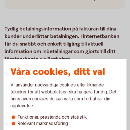
Tydlig betalningsinformation på fakturan till dina
kunder underlättar betalningen. I internetbanken
får du snabbt och enkelt tillgång till aktuell
information om inbetalningar som gjorts till ditt
företagskonto via Bankgirot.
Våra cookies, ditt val
Vi använder nödvändiga cookies eller liknande
Så här fungerar produkten
tekniker för att webbplatsen ska fungera för dig. Det
finns även cookies du kan välja som förbättrar din
Råd och tips
upplevelse:
Pris
Funktioner, prestanda och statistik
Relevant marknadsföring