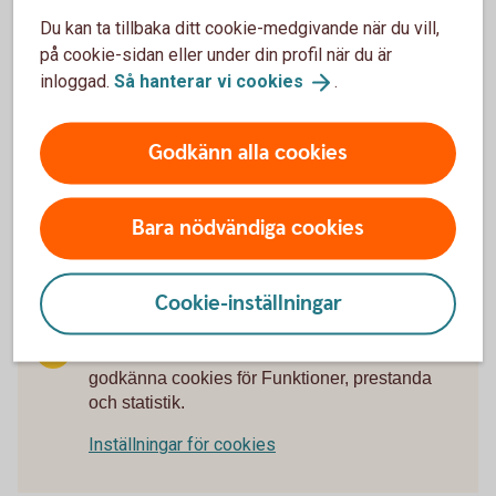
Kan jag använda min telefon som kortterminal?
Du kan ta tillbaka ditt cookie-medgivande när du vill,
på cookie-sidan eller under din profil när du är
Är det någon bindningstid på betalterminalen?
inloggad.
Så hanterar vi
cookies
.
Vad ska jag göra om jag behöver ett
kassasystem?
Godkänn alla cookies
Kan jag köpa en kortterminal separat, utan
Bara nödvändiga cookies
paketlösning?
Cookie-inställningar
För att se detta innehåll behöver du först
godkänna cookies för Funktioner, prestanda
och statistik.
Inställningar för cookies