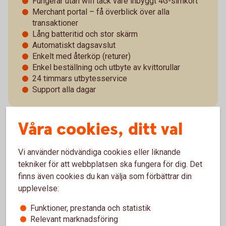
Fungerar utan wifi tack vare inbyggt 4G-simkort
Merchant portal – få överblick över alla
transaktioner
Lång batteritid och stor skärm
Automatiskt dagsavslut
Enkelt med återköp (returer)
Enkel beställning och utbyte av kvittorullar
24 timmars utbytesservice
Support alla dagar
Våra cookies, ditt val
Pay Classic - pris och villkor
Vi använder nödvändiga cookies eller liknande
tekniker för att webbplatsen ska fungera för dig. Det
Vad betyder det att kortterminalen är trådlös?
finns även cookies du kan välja som förbättrar din
upplevelse:
Vad kan man göra i portalen?
Funktioner, prestanda och statistik
Relevant marknadsföring