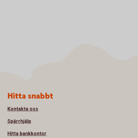
Sidfot
Hitta snabbt
Kontakta oss
Spärrhjälp
Hitta bankkontor