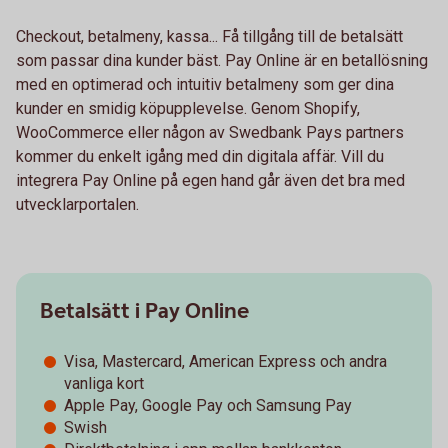
Checkout, betalmeny, kassa... Få tillgång till de betalsätt
som passar dina kunder bäst. Pay Online är en betallösning
med en optimerad och intuitiv betalmeny som ger dina
kunder en smidig köpupplevelse. Genom Shopify,
WooCommerce eller någon av Swedbank Pays partners
kommer du enkelt igång med din digitala affär. Vill du
integrera Pay Online på egen hand går även det bra med
utvecklarportalen.
Betalsätt i Pay Online
Visa, Mastercard, American Express och andra
vanliga kort
Apple Pay, Google Pay och Samsung Pay
Swish