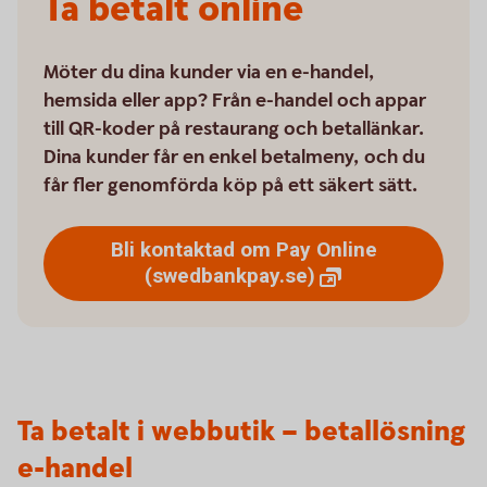
Ta betalt online
Möter du dina kunder via en e-handel,
hemsida eller app? Från e-handel och appar
till QR-koder på restaurang och betallänkar.
Dina kunder får en enkel betalmeny, och du
får fler genomförda köp på ett säkert sätt.
Bli kontaktad om Pay Online
(swedbankpay.se)
Ta betalt i webbutik – betallösning
e-handel