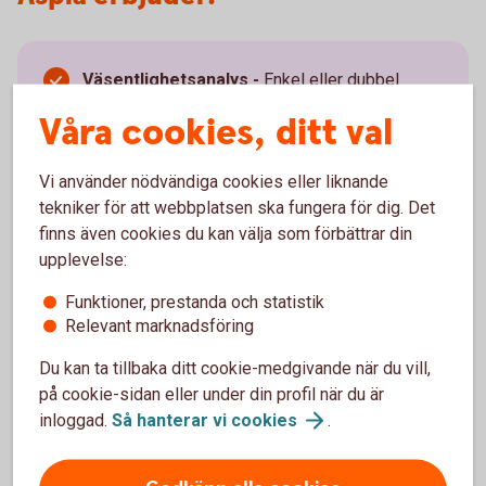
Väsentlighetsanalys
-
Enkel eller dubbel
variant beroende på om ni omfattas av CSRD.
Våra cookies, ditt val
Hållbarhetsplan -
Kort- och långsiktiga
mätbara hållbarhetsmål.
Hållbarhetsrapport -
Frivillig eller lagstadgad
Vi använder nödvändiga cookies eller liknande
hållbarhetsrapport enligt gällande
tekniker för att webbplatsen ska fungera för dig. Det
rapporteringskrav.
finns även cookies du kan välja som förbättrar din
PureAct -
Aspias ledningssystem som
upplevelse:
effektiviserar hållbarhetsarbetet och
underlättar måluppföljning.
Funktioner, prestanda och statistik
Kvalificerad ESG rådgivning -
Skräddarsydd
Relevant marknadsföring
rådgivning för ditt företag.
Du kan ta tillbaka ditt cookie-medgivande när du vill,
på cookie-sidan eller under din profil när du är
inloggad.
Så hanterar vi
cookies
.