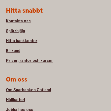
Sidfot
Hitta snabbt
Kontakta oss
Spärrhjälp
Hitta bankkontor
Bli kund
Priser, räntor och kurser
Om oss
Om Sparbanken Gotland
Hållbarhet
Jobba hos oss