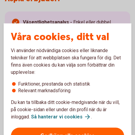
Väsentlighetsanalys
-
Enkel eller dubbel
variant beroende på om ni omfattas av CSRD.
Våra cookies, ditt val
Hållbarhetsplan -
Kort- och långsiktiga
mätbara hållbarhetsmål.
Hållbarhetsrapport -
Frivillig eller lagstadgad
Vi använder nödvändiga cookies eller liknande
hållbarhetsrapport enligt gällande
tekniker för att webbplatsen ska fungera för dig. Det
rapporteringskrav.
finns även cookies du kan välja som förbättrar din
PureAct -
Aspias ledningssystem som
upplevelse:
effektiviserar hållbarhetsarbetet och
underlättar måluppföljning.
Funktioner, prestanda och statistik
Kvalificerad ESG rådgivning -
Skräddarsydd
Relevant marknadsföring
rådgivning för ditt företag.
Du kan ta tillbaka ditt cookie-medgivande när du vill,
på cookie-sidan eller under din profil när du är
inloggad.
Så hanterar vi
cookies
.