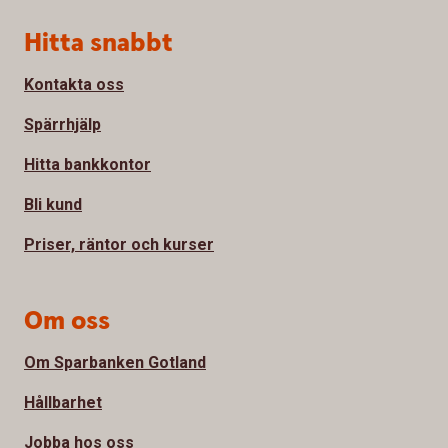
Sidfot
Hitta snabbt
Kontakta oss
Spärrhjälp
Hitta bankkontor
Bli kund
Priser, räntor och kurser
Om oss
Om Sparbanken Gotland
Hållbarhet
Jobba hos oss