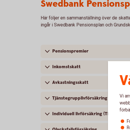
Swedbank Pensionsp
Här följer en sammanställning över de skatt
ingår i Swedbank Pensionsplan och Grundsk
Pensionspremier
Inkomstskatt
V
Avkastningsskatt
Vi an
Tjänstegrupplivförsäkring – TGL
webbp
förbä
Individuell livförsäkring (TNUG)
F
R
Olycksfallsförsäkring