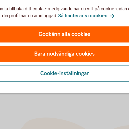
n ta tillbaka ditt cookie-medgivande när du vill, på cookie-sidan 
 din profil när du är inloggad.
Så hanterar vi
cookies
.
Godkänn alla cookies
u först godkänna cookies för Funktioner, prestanda och statistik.
Bara nödvändiga cookies
Cookie-inställningar