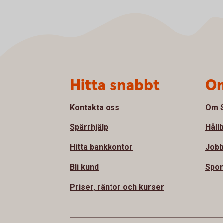
Sidfot
Hitta snabbt
Om
Kontakta oss
Om S
Spärrhjälp
Håll
Hitta bankkontor
Jobb
Bli kund
Spon
Priser, räntor och kurser