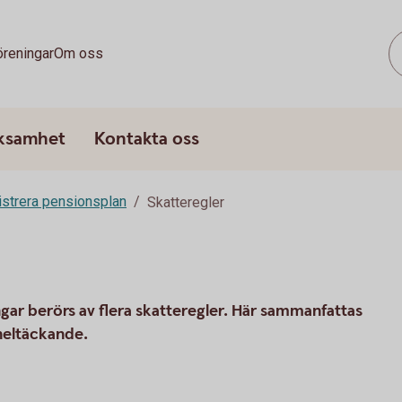
öreningar
Om oss
rksamhet
Kontakta oss
strera pensionsplan
Skatteregler
gar berörs av flera skatteregler. Här sammanfattas
heltäckande.