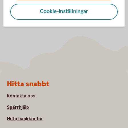
Cookie-inställningar
Sidfot
Hitta snabbt
Kontakta oss
Spärrhjälp
Hitta bankkontor