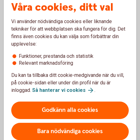
Våra cookies, ditt val
Privat – räntor, priser och
kurser
Vi använder nödvändiga cookies eller liknande
tekniker för att webbplatsen ska fungera för dig. Det
Räntor, kurser och priser för flera av våra tjänster
finns även cookies du kan välja som förbättrar din
riktade till privatpersoner.
upplevelse:
Funktioner, prestanda och statistik
Räntor, priser och kurser
Relevant marknadsföring
Du kan ta tillbaka ditt cookie-medgivande när du vill,
på cookie-sidan eller under din profil när du är
inloggad.
Så hanterar vi cookies
.
För att se detta innehåll behöver du först
godkänna cookies för Funktioner, prestanda
och statistik.
Godkänn alla cookies
Inställningar för cookies
Bara nödvändiga cookies