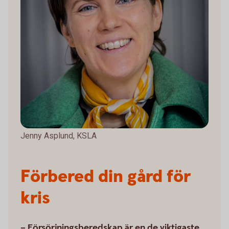
Jenny Asplund, KSLA
Förbered din gård för
kris
– Försörjningsberedskap är en de viktigaste