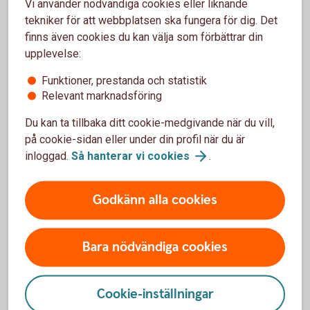
Vi använder nödvändiga cookies eller liknande
(sva.se)
tekniker för att webbplatsen ska fungera för dig. Det
finns även cookies du kan välja som förbättrar din
upplevelse:
Som lantbrukare är du van att hantera olika typer av
Funktioner, prestanda och statistik
störningar. Du är beredd på det som avviker. Men oavsett
Relevant marknadsföring
hur förberedd du är kommer kriser oftast när man minst
anar den. Det är just det som är en kris – allt annat är bara
Du kan ta tillbaka ditt cookie-medgivande när du vill,
en förberedd svacka i verksamheten.
på cookie-sidan eller under din profil när du är
inloggad.
Så hanterar vi
cookies
.
Dubbel nytta av beredskapen
Godkänn alla cookies
Kanske kan du i ditt arbete med att öka motståndskraften i
ditt företag slå två flugor i en smäll och även se över hur du
kan minska resursförbrukningen. Det kan till exempel
Bara nödvändiga cookies
handla om att investera i förnybar energi och batterilagring,
bygga system för recirkulering av vatten eller
värmeåtervinning från ventilation, mjölkkylning eller
Cookie-inställningar
biogasproduktion. Andra lösningar kan vara att investera i