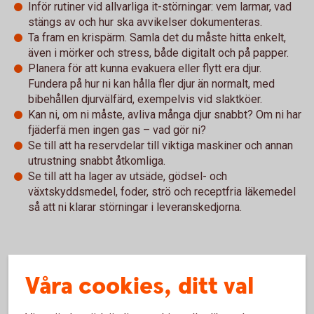
Inför rutiner vid allvarliga it-störningar: vem larmar, vad
stängs av och hur ska avvikelser dokumenteras.
Ta fram en krispärm. Samla det du måste hitta enkelt,
även i mörker och stress, både digitalt och på papper.
Planera för att kunna evakuera eller flytt era djur.
Fundera på hur ni kan hålla fler djur än normalt, med
bibehållen djurvälfärd, exempelvis vid slaktköer.
Kan ni, om ni måste, avliva många djur snabbt? Om ni har
fjäderfä men ingen gas – vad gör ni?
Se till att ha reservdelar till viktiga maskiner och annan
utrustning snabbt åtkomliga.
Se till att ha lager av utsäde, gödsel- och
växtskyddsmedel, foder, strö och receptfria läkemedel
så att ni klarar störningar i leveranskedjorna.
Hela broschyren "Rusta gården – om krisen eller kriget
Våra cookies, ditt val
kommer" hittar du här:
Rusta gården – om krisen eller kriget kommer