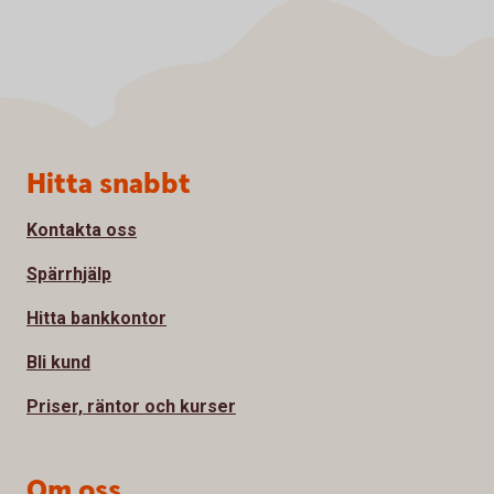
Sidfot
Hitta snabbt
Kontakta oss
Spärrhjälp
Hitta bankkontor
Bli kund
Priser, räntor och kurser
Om oss