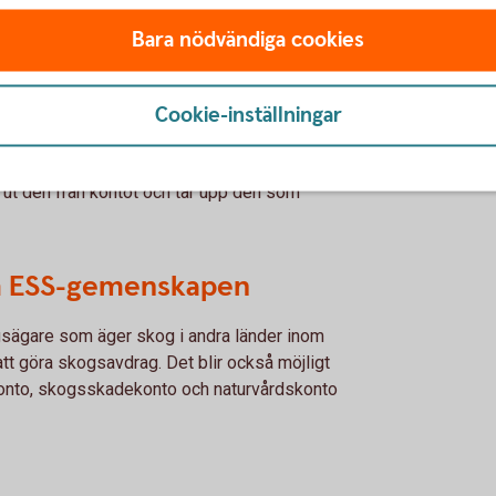
Bara nödvändiga cookies
tan på skogskonto och
Cookie-inställningar
t skatt, så kallad källskatt, på räntan på
 med första april i år ändrades det. Nu
r ut den från kontot och tar upp den som
om ESS-gemenskapen
gsägare som äger skog i andra länder inom
tt göra skogsavdrag. Det blir också möjligt
skonto, skogsskadekonto och naturvårdskonto