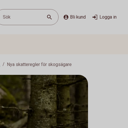
Sök
Bli kund
Logga in
6
Nya skatteregler för skogsägare