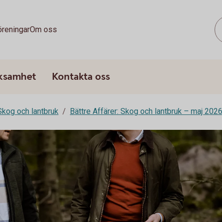
öreningar
Om oss
rksamhet
Kontakta oss
 Skog och lantbruk
Bättre Affärer: Skog och lantbruk – maj 202