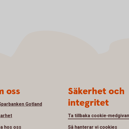
 oss
Säkerhet och
integritet
parbanken Gotland
barhet
Ta tillbaka cookie-medgiva
a hos oss
Så hanterar vi cookies