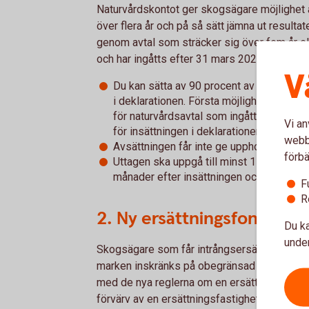
Naturvårdskontot ger skogsägare möjlighet a
över flera år och på så sätt jämna ut resultat
genom avtal som sträcker sig över fem år ell
och har ingåtts efter 31 mars 2026 kan du ö
V
Du kan sätta av 90 procent av ersättninge
i deklarationen. Första möjligheten att g
för naturvårdsavtal som ingåtts efter 3
Vi an
för insättningen i deklarationen som läm
webbp
Avsättningen får inte ge upphov till unde
förbä
Uttagen ska uppgå till minst 1 000 kronor
månader efter insättningen och senast in
F
R
2. Ny ersättningsfond för 
Du ka
under
Skogsägare som får intrångsersättningar – til
marken inskränks på obegränsad tid eller löse
med de nya reglerna om en ersättningsfond s
förvärv av en ersättningsfastighet, i tio år. Me