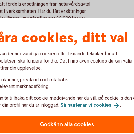
tt fördela ersättningen från naturvårdsavtal
et i verksamheten. Har du fått ersättningar
er längre, uppgår till minst 25 000 kronor
ppna ett naturvårdskonto.
åra cookies, ditt val
n till kontot och göra avdrag för insättningen
öra avsättningar till naturvårdskonton öppnas
1 mars 2026. Skogsägaren kan då göra avdrag
vänder nödvändiga cookies eller liknande tekniker för att
nas i maj 2027.
latsen ska fungera för dig. Det finns även cookies du kan välj
rskott i verksamheten.
ttrar din upplevelse:
 per gång och får tidigast göras fyra
om tio år.
unktioner, prestanda och statistik
elevant marknadsföring
intrångsersättningar
n ta tillbaka ditt cookie-medgivande när du vill, på cookie-sidan 
 din profil när du är inloggad.
Så hanterar vi
cookies
.
l exempel för att förfoganderätten till
s in av staten för att bli naturreservat – kan
kjuta upp beskattningen, och ett eventuellt
Godkänn alla cookies
d tidigare regler var tidsfristen tre år.