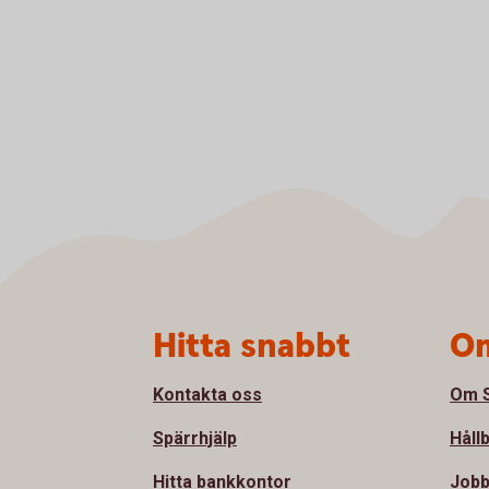
Sidfot
Hitta snabbt
Om
Kontakta oss
Om S
Spärrhjälp
Håll
Hitta bankkontor
Jobb