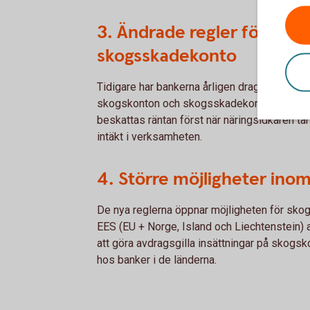
3. Ändrade regler för rän
skogsskadekonto
Tidigare har bankerna årligen dragit 15 procen
skogskonton och skogsskadekonton. Från och
beskattas räntan först när näringsidkaren ta
intäkt i verksamheten.
4. Större möjligheter in
De nya reglerna öppnar möjligheten för sko
EES (EU + Norge, Island och Liechtenstein) a
att göra avdragsgilla insättningar på skog
hos banker i de länderna.