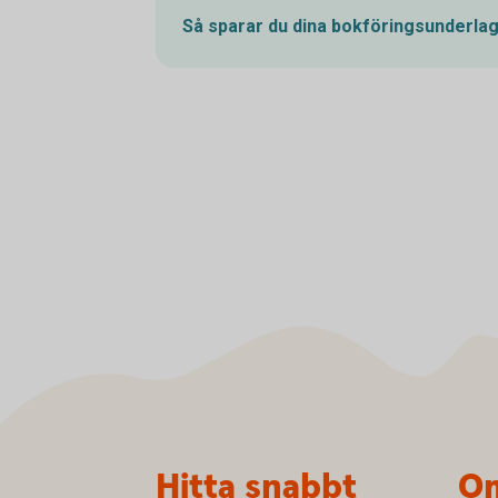
Så sparar du dina
bokföringsunderla
Sidfot
Hitta snabbt
Om