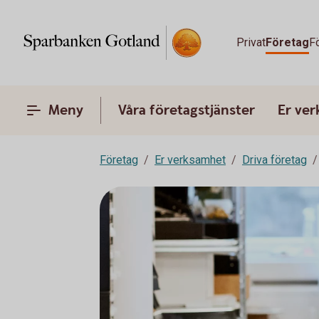
Privat
Företag
F
Meny
Våra företagstjänster
Er ve
Företag
Er verksamhet
Driva företag