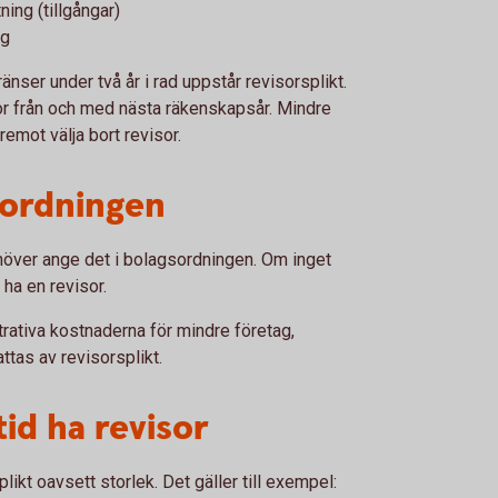
ing (tillgångar)
ng
nser under två år i rad uppstår revisorsplikt.
or från och med nästa räkenskapsår. Mindre
emot välja bort revisor.
sordningen
ehöver ange det i bolagsordningen. Om inget
 ha en revisor.
rativa kostnaderna för mindre företag,
tas av revisorsplikt.
tid ha revisor
likt oavsett storlek. Det gäller till exempel: