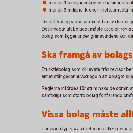
mer än 1,5 miljoner kronor i balansomslutn
mer än 3 miljoner kronor i nettoomsättni
Om ett bolag passerar minst två av dessa grä
Det innebär att bolaget måste utse en revis
bolag som ligger under gränsvärdena kan där
Ska framgå av bolag
Ett aktiebolag som vill avstå från revisor b
annat står gäller huvudregeln att bolaget ska
Reglerna infördes för att minska de administ
samtidigt som större bolag fortfarande omfat
Vissa bolag måste all
För vissa typer av aktiebolag gäller revisorsp