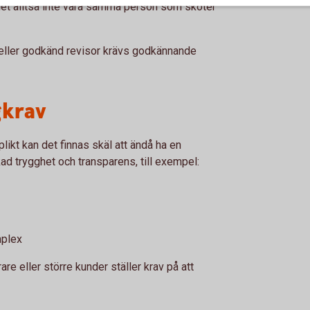
et alltså inte vara samma person som sköter
r eller godkänd revisor krävs godkännande
gkrav
likt kan det finnas skäl att ändå ha en
ökad trygghet och transparens, till exempel:
mplex
rare eller större kunder ställer krav på att