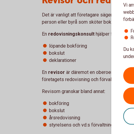
Revisor och redovisn
Vi an
webbp
Det är vanligt att företagare säger att de ha
förbä
person eller byrå som sköter bokföringen. Men
F
En
redovisningskonsult
hjälper företaget
R
löpande bokföring
Du ka
bokslut
under
deklarationer
En
revisor
är däremot en oberoende granskare
företagets redovisning och förvaltning skött
Revisorn granskar bland annat:
bokföring
bokslut
årsredovisning
styrelsens och vd:s förvaltning