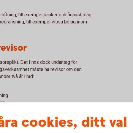
tiftning, till exempel banker och finansbolag
begränsning, till exempel vissa bolag inom
revisor
sorsplikt. Det finns dock undantag för
ingsverksamhet måste ha revisor om den
nder två år i rad:
ning
ing
da verksamheter som berörs.
åra cookies, ditt val