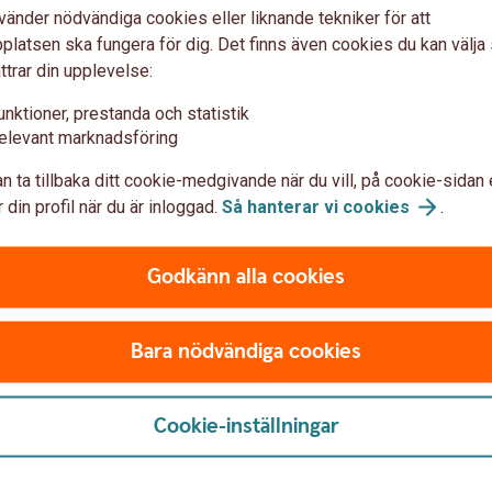
ingskonsult – vem gör vad?
vänder nödvändiga cookies eller liknande tekniker för att
latsen ska fungera för dig. Det finns även cookies du kan välj
r en revisor när de egentligen menar den
ttrar din upplevelse:
 rollerna skiljer sig åt.
unktioner, prestanda och statistik
 med exempelvis:
elevant marknadsföring
n ta tillbaka ditt cookie-medgivande när du vill, på cookie-sidan 
 din profil när du är inloggad.
Så hanterar vi
cookies
.
. Revisorns uppgift är att kontrollera att
Godkänn alla cookies
s korrekt.
Bara nödvändiga cookies
Cookie-inställningar