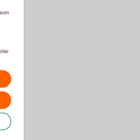
a som
eller