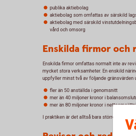
publika aktiebolag
aktiebolag som omfattas av särskild lags
aktiebolag med särskild vinstutdelnings
vård och omsorg
Enskilda firmor och 
Enskilda firmor omfattas normalt inte av revi
mycket stora verksamheter. En enskild när
uppfyller minst två av följande gränsvärden u
fler än 50 anställda i genomsnitt
mer än 40 miljoner kronor i balansomslut
mer än 80 miljoner kronor i nettoomsättn
I praktiken är det alltså bara större enskil
V