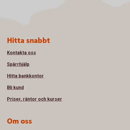
Sidfot
Hitta snabbt
Kontakta oss
Spärrhjälp
Hitta bankkontor
Bli kund
Priser, räntor och kurser
Om oss