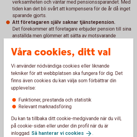
verksamheten och väntar med pensionssparandet. Med
tiden kan det bli svårt att kompensera för de år då inget
sparande gjorts.
Att företagaren själv saknar tjänstepension.
Det förekommer att företagare erbjuder pension till sina
anställda men glömmer att sätta av motsvarande
sparande till sig själva.
Våra cookies, ditt val
Att försäkringsskydd saknas.
Om en företagare eller nyckelperson blir långvarigt sjuk
kan både inkomsten och pensionssparandet påverkas.
Vi använder nödvändiga cookies eller liknande
Kompletterande försäkringar kan minska den risken.
tekniker för att webbplatsen ska fungera för dig. Det
finns även cookies du kan välja som förbättrar din
Genom att både tidigt och regelbundet se över
upplevelse:
pensionslösningen blir det enklare att justera sparandet i
takt med att företaget utvecklas.
Funktioner, prestanda och statistik
Relevant marknadsföring
En del av ett attraktivt
Du kan ta tillbaka ditt cookie-medgivande när du vill,
arbetsgivarskap
på cookie-sidan eller under din profil när du är
inloggad.
Så hanterar vi
cookies
.