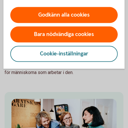
Att erbjuda tjänstepension handlar inte bara om pensionen i
sig. Det är också en viktig del av företagets
Godkänn alla cookies
arbetsgivarerbjudande.
Genom att skapa långsiktig trygghet visar ni att ni tar ansvar
Bara nödvändiga cookies
för era medarbetares framtid. Det kan bidra till att stärka
engagemanget hos befintliga anställda och göra företaget
mer attraktivt för nya medarbetare.
Cookie-inställningar
Med rätt lösning kan tjänstepensionen bli en naturlig del av
företagets långsiktiga strategi, både för verksamheten och
för människorna som arbetar i den.