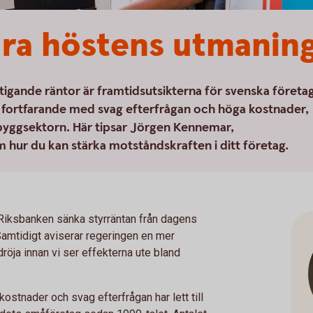
ara höstens utmanin
stigande räntor är framtidsutsikterna för svenska företa
s fortfarande med svag efterfrågan och höga kostnader,
 byggsektorn. Här tipsar Jörgen Kennemar,
ur du kan stärka motståndskraften i ditt företag.
 Riksbanken sänka styrräntan från dagens
. Samtidigt aviserar regeringen en mer
röja innan vi ser effekterna ute bland
stnader och svag efterfrågan har lett till