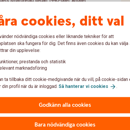
dets småföretag sedan 1990-talet. Antalet
i inte har sett på decennier. En förutsättning
den expansiva finanspolitiken verkligen
åra cookies, ditt val
n har vi sett hur hårt stora, oväntade
vänder nödvändiga cookies eller liknande tekniker för att
 ekonomi och svenska företag, säger Jörgen
latsen ska fungera för dig. Det finns även cookies du kan välj
ttrar din upplevelse:
 upp ett buffertsparande är alltid viktiga
unktioner, prestanda och statistik
era oväntade händelser. Men det är också
elevant marknadsföring
och leverantörer så att man inte överraskas
n ta tillbaka ditt cookie-medgivande när du vill, på cookie-sidan 
 din profil när du är inloggad.
Så hanterar vi
cookies
.
Godkänn alla cookies
tagets konkurrenskraft
Bara nödvändiga cookies
 på företagets kassaflöde.