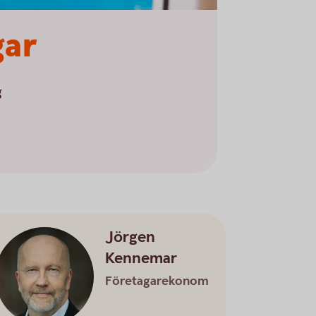
gar
g
Jörgen
Kennemar
Företagarekonom