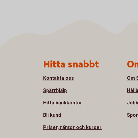
Sidfot
Hitta snabbt
Om
Kontakta oss
Om S
Spärrhjälp
Håll
Hitta bankkontor
Jobb
Bli kund
Spon
Priser, räntor och kurser