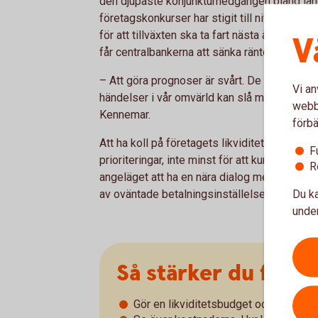
den djupaste konjunkturnedgången bland lan
företagskonkurser har stigit till nivåer som v
för att tillväxten ska ta fart nästa år är att 
V
får centralbankerna att sänka räntorna.
– Att göra prognoser är svårt. De senaste åre
Vi an
händelser i vår omvärld kan slå mot svensk
webbp
Kennemar.
förbä
Att ha koll på företagets likviditet och bygga
F
prioriteringar, inte minst för att kunna hant
R
angeläget att ha en nära dialog med kunder 
Du ka
av oväntade betalningsinställelser.
under
Så stärker du före
Gör en likviditetsbudget och håll koll