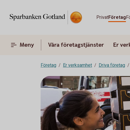
Privat
Företag
F
Meny
Våra företagstjänster
Er ve
Företag
Er verksamhet
Driva företag