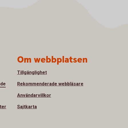
Om webbplatsen
Tillgänglighet
nde
Rekommenderade webbläsare
Användarvillkor
ter
Sajtkarta