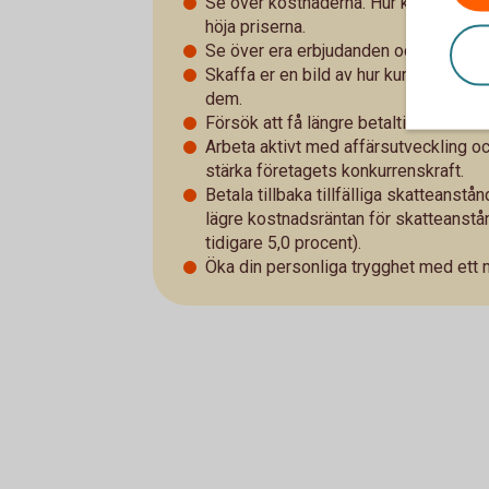
Se över kostnaderna. Hur kan ni bli me
höja priserna.
Se över era erbjudanden och företage
Skaffa er en bild av hur kunderna påv
dem.
Försök att få längre betaltider hos er
Arbeta aktivt med affärsutveckling oc
stärka företagets konkurrenskraft.
Betala tillbaka tillfälliga skatteans
lägre kostnadsräntan för skatteanstånd
tidigare 5,0 procent).
Öka din personliga trygghet med ett 