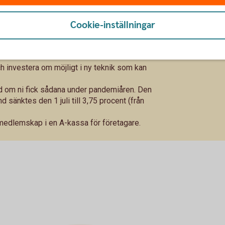
r kostnadseffektiva nu när det blir svårare att
ts kundstock. Var tjänar ni pengarna?
Cookie-inställningar
erkas av lågkonjunkturen. Håll nära kontakt med
a leverantörer och kortare hos era kunder.
h investera om möjligt i ny teknik som kan
tånd om ni fick sådana under pandemiåren. Den
 sänktes den 1 juli till 3,75 procent (från
medlemskap i en A-kassa för företagare.