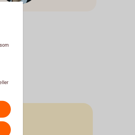
a som
eller