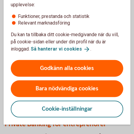
upplevelse:
Young family with baby going over finances at home
Hur finansierar du ett
Funktioner, prestanda och statistik
Relevant marknadsföring
företagsköp?
Du kan ta tillbaka ditt cookie-medgivande när du vill,
Ett företagsköp är ofta en stor investering. Med en
på cookie-sidan eller under din profil när du är
genomtänkt finansiering som tar höjd för både köpet
inloggad.
Så hanterar vi
cookies
.
och tiden efter övertagandet skapar du bättre
förutsättningar för en bra start.
Godkänn alla cookies
Så finansierar du ett
företagsköp
Bara nödvändiga cookies
Du kanske också är intresserad av
Cookie-inställningar
Private Banking för entreprenörer