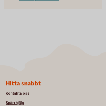
Sidfot
Hitta snabbt
Kontakta oss
Spärrhjälp