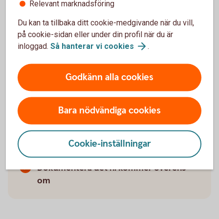
Relevant marknadsföring
Du kan ta tillbaka ditt cookie-medgivande när du vill,
på cookie-sidan eller under din profil när du är
inloggad.
Så hanterar vi
cookies
.
Så lyckas ni med
Godkänn alla cookies
generationsskiftet
Bara nödvändiga cookies
Börja processen i god tid
Prioritera dialog före juridik
Acceptera att kompromisser behövs
Cookie-inställningar
Ta in expertstöd när strukturen ska sättas
Dokumentera det ni kommer överens
om