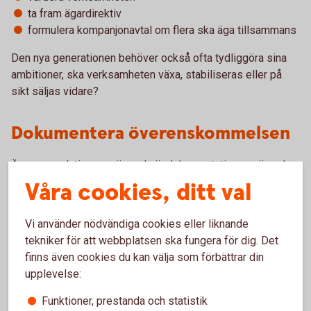
ta fram ägardirektiv
formulera kompanjonavtal om flera ska äga tillsammans
Den nya generationen behöver också ofta tydliggöra sina
ambitioner, ska verksamheten växa, stabiliseras eller på
sikt säljas vidare?
Dokumentera överenskommelsen
Även om relationerna är goda är dokumentation avgörande.
Skriftliga överenskommelser skapar en gemensam
Våra cookies, ditt val
referenspunkt och minskar risken för framtida
missförstånd.
Vi använder nödvändiga cookies eller liknande
tekniker för att webbplatsen ska fungera för dig. Det
Utöver juridiska avtal kan det vara värdefullt att skriva ett
finns även cookies du kan välja som förbättrar din
gemensamt dokument som beskriver processen,
upplevelse:
intentionerna och de principer familjen enats kring.
Funktioner, prestanda och statistik