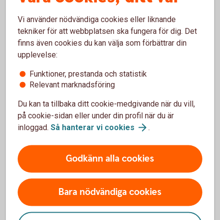
Att prata med andra skogsägare i området kan ge värdefulla
erfarenheter inför valet av köpare.
Vi använder nödvändiga cookies eller liknande
tekniker för att webbplatsen ska fungera för dig. Det
Var delaktig genom hela
finns även cookies du kan välja som förbättrar din
upplevelse:
processen
Funktioner, prestanda och statistik
Relevant marknadsföring
En slutavverkning är inte bara en affär utan också en
möjlighet att lära känna sin skog bättre.
Du kan ta tillbaka ditt cookie-medgivande när du vill,
på cookie-sidan eller under din profil när du är
Genom att följa arbetet, ställa frågor och vara delaktig under
inloggad.
Så hanterar vi
cookies
.
processen får du en större förståelse för både
skogsbruket och de beslut som fattas. Den kunskapen kan
vara värdefull inför framtida åtgärder i skogen.
Godkänn alla cookies
Följ upp när arbetet är klart
Bara nödvändiga cookies
När avverkningen är genomförd är det lätt att gå vidare till
nästa projekt. Men en genomgång av resultatet kan ge