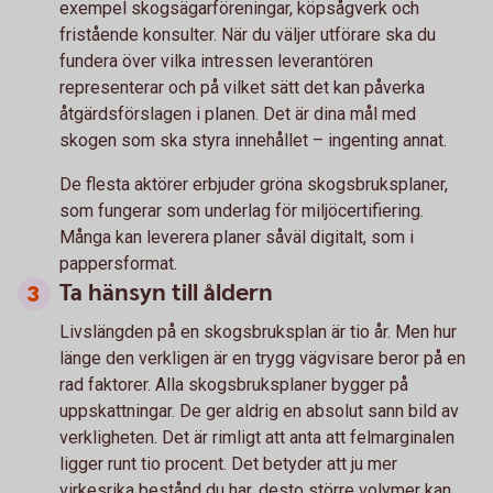
exempel skogsägarföreningar, köpsågverk och
fristående konsulter. När du väljer utförare ska du
fundera över vilka intressen leverantören
representerar och på vilket sätt det kan påverka
åtgärdsförslagen i planen. Det är dina mål med
skogen som ska styra innehållet – ingenting annat.
De flesta aktörer erbjuder gröna skogsbruksplaner,
som fungerar som underlag för miljöcertifiering.
Många kan leverera planer såväl digitalt, som i
pappersformat.
Ta hänsyn till åldern
Livslängden på en skogsbruksplan är tio år. Men hur
länge den verkligen är en trygg vägvisare beror på en
rad faktorer. Alla skogsbruksplaner bygger på
uppskattningar. De ger aldrig en absolut sann bild av
verkligheten. Det är rimligt att anta att felmarginalen
ligger runt tio procent. Det betyder att ju mer
virkesrika bestånd du har, desto större volymer kan