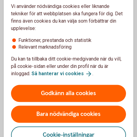
Vill du ha hjälp med din skog?
Vi använder nödvändiga cookies eller liknande
tekniker för att webbplatsen ska fungera för dig. Det
Är skogen en investering eller har du den som
finns även cookies du kan välja som förbättrar din
hobby? Oavsett vad ger vi lösningar anpassade för
upplevelse:
dig och din skog.
Funktioner, prestanda och statistik
Relevant marknadsföring
Äga skog – tips för
skogsägare
Du kan ta tillbaka ditt cookie-medgivande när du vill,
på cookie-sidan eller under din profil när du är
inloggad.
Så hanterar vi
cookies
.
Om skogsbruksplaner
Godkänn alla cookies
Är du ny som skogsägare kommer du ha särskilt
stor nytta av en bra skogsbruksplan.
Bara nödvändiga cookies
Priset varierar, men ofta tar leverantörerna en
startkostnad på mellan 1 000 och 5 000 kr och
sedan 120–200 kr/ha.
Cookie-inställningar
Många leverantörer erbjuder skogsbruksplaner i