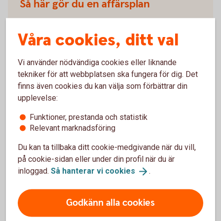
Så här gör du en affärsplan
Vill du komma i gång med ditt företagande? Som
Våra cookies, ditt val
kund hos oss får du hjälp av NyföretagarCentrum och
Almi med mall, guide och digitala verktyg så att du
enkelt skapar en affärsplan.
Vi använder nödvändiga cookies eller liknande
tekniker för att webbplatsen ska fungera för dig. Det
Affärsplan - guide och digitala verktyg
finns även cookies du kan välja som förbättrar din
(NyföretagarCentrum)
upplevelse:
Affärsplan mall
(almi.se)
Funktioner, prestanda och statistik
Relevant marknadsföring
Du kan ta tillbaka ditt cookie-medgivande när du vill,
på cookie-sidan eller under din profil när du är
Våra företagspaket
inloggad.
Så hanterar vi
cookies
.
Vårt företagspaket är en helhetslösning där ni får
Godkänn alla cookies
tillgång till det ni behöver för att kunna sköta
företagets bankärenden på ett smidigt sätt.